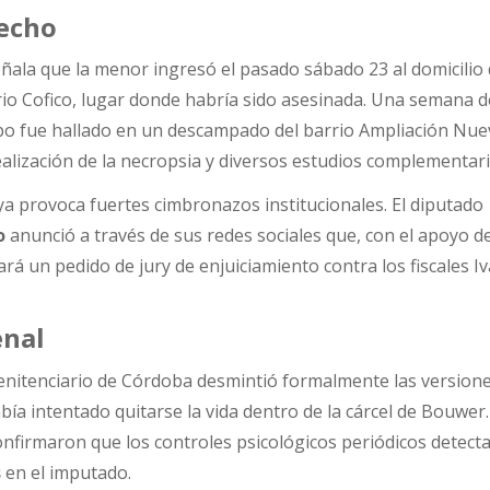
hecho
señala que la menor ingresó el pasado sábado 23 al domicilio
rrio Cofico, lugar donde habría sido asesinada. Una semana 
rpo fue hallado en un descampado del barrio Ampliación Nu
realización de la necropsia y diversos estudios complementari
o ya provoca fuertes cimbronazos institucionales. El diputado
o
anunció a través de sus redes sociales que, con el apoyo d
ará un pedido de jury de enjuiciamiento contra los fiscales I
enal
 Penitenciario de Córdoba desmintió formalmente las version
bía intentado quitarse la vida dentro de la cárcel de Bouwer
onfirmaron que los controles psicológicos periódicos detect
s
en el imputado.