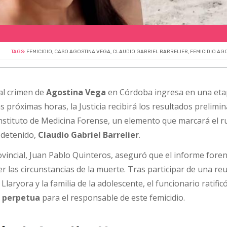
TAGS:
FEMICIDIO
,
CASO AGOSTINA VEGA
,
CLAUDIO GABRIEL BARRELIER
,
FEMICIDIO AG
tal crimen de
Agostina Vega
en Córdoba ingresa en una eta
as próximas horas, la Justicia recibirá los resultados prelimi
 Instituto de Medicina Forense, un elemento que marcará el 
o detenido,
Claudio Gabriel Barrelier
.
ovincial, Juan Pablo Quinteros, aseguró que el informe fore
r las circunstancias de la muerte. Tras participar de una re
laryora y la familia de la adolescente, el funcionario ratific
n perpetua
para el responsable de este femicidio.