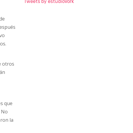
Tweets by estudioVork
 de
después
evo
os.
e otros
ván
es que
. No
aron la