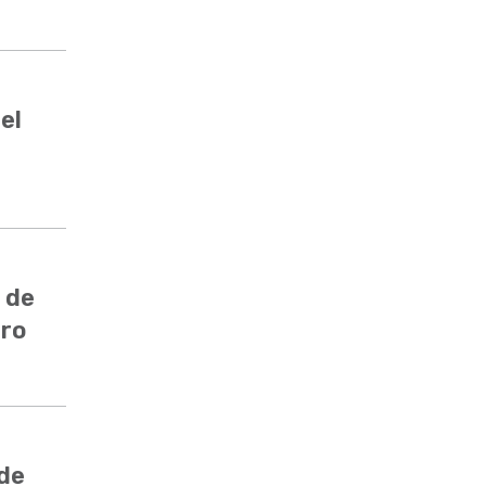
el
 de
ero
 de