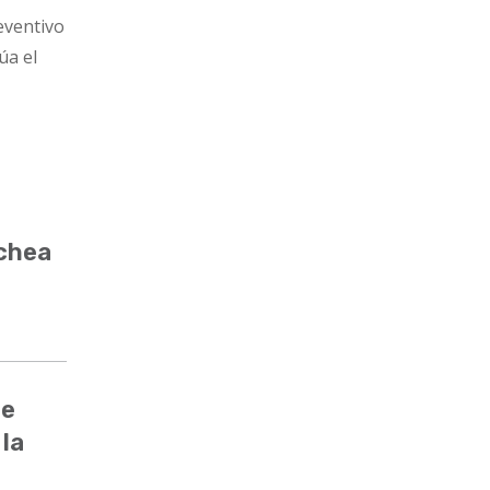
eventivo
úa el
ochea
de
 la