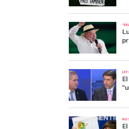
"RE
Lu
pr
LEY
El
"u
NO 
El