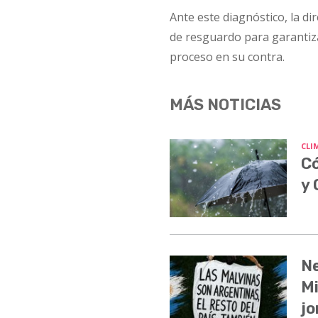
Ante este diagnóstico, la d
de resguardo para garantizar
proceso en su contra.
MÁS NOTICIAS
CLI
Có
y
Ne
Mi
jo