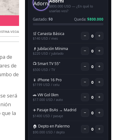
Caso Agostina Vega.
OSTINA VEGA
pa de
nares de
rumbo de
nse será
unión
ó que la