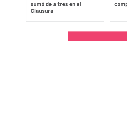
sumó de a tres en el
comp
Clausura