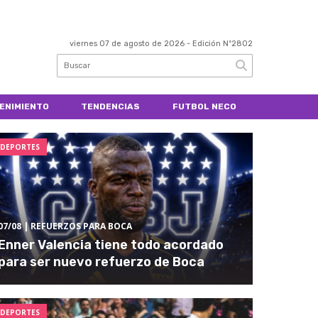
viernes 07 de agosto de 2026
- Edición Nº2802
ENIMIENTO
TENDENCIAS
FUTBOL NECO
DEPORTES
07/08
| REFUERZOS PARA BOCA
Enner Valencia tiene todo acordado
para ser nuevo refuerzo de Boca
DEPORTES