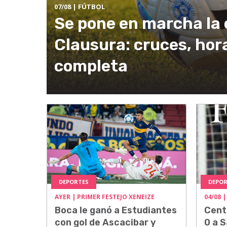
07/08
| FÚTBOL
Se pone en marcha la 
Clausura: cruces, hor
completa
DEPORTES
DEPOR
AYER
| PRIMER FESTEJO XENEIZE
04/08
|
Boca le ganó a Estudiantes
Cent
con gol de Ascacibar y
0 a S