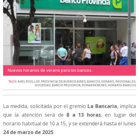
Nuevos horarios de verano para los bancos.
TAGS:
AXEL KICILLOF
,
PROVINCIA DE BUENOS AIRES
,
BANCOS
,
VERANO
,
REGIONALES
,
SOCIEDAD
,
BANCO PROVINCIA
,
BONAERENESES
,
HORARIO BANCOS
La medida, solicitada por el gremio
La Bancaria
, implica
que la atención será de
8 a 13 horas
, en lugar del
horario habitual de 10 a 15, y se extenderá hasta el lunes
24 de marzo de 2025
.