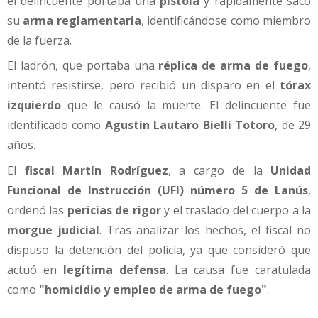
el delincuente portaba una
pistola
y rápidamente sacó
su
arma reglamentaria
, identificándose como miembro
de la fuerza.
El ladrón, que portaba una
réplica de arma de fuego
,
intentó resistirse, pero recibió un disparo en el
tórax
izquierdo
que le causó la muerte. El delincuente fue
identificado como
Agustín Lautaro Bielli Totoro
, de 29
años.
El
fiscal Martín Rodríguez
, a cargo de la
Unidad
Funcional de Instrucción (UFI) número 5 de Lanús
,
ordenó las
pericias de rigor
y el traslado del cuerpo a la
morgue judicial
. Tras analizar los hechos, el fiscal no
dispuso la detención del policía, ya que consideró que
actuó en
legítima defensa
. La causa fue caratulada
como
"homicidio y empleo de arma de fuego"
.