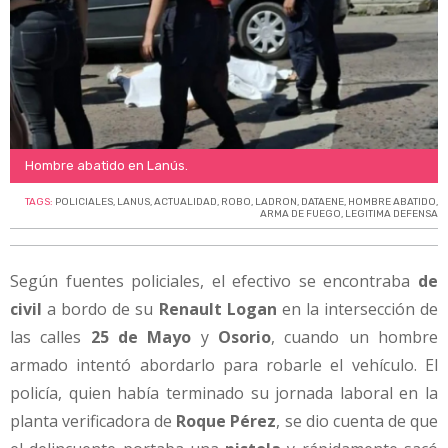
Hombre abatido en Lanús.
TAGS:
POLICIALES
,
LANUS
,
ACTUALIDAD
,
ROBO
,
LADRON
,
DATAENE
,
HOMBRE ABATIDO
,
ARMA DE FUEGO
,
LEGITIMA DEFENSA
Según fuentes policiales, el efectivo se encontraba
de
civil
a bordo de su
Renault Logan
en la intersección de
las calles
25 de Mayo
y
Osorio
, cuando un hombre
armado intentó abordarlo para robarle el vehículo. El
policía, quien había terminado su jornada laboral en la
planta verificadora de
Roque Pérez
, se dio cuenta de que