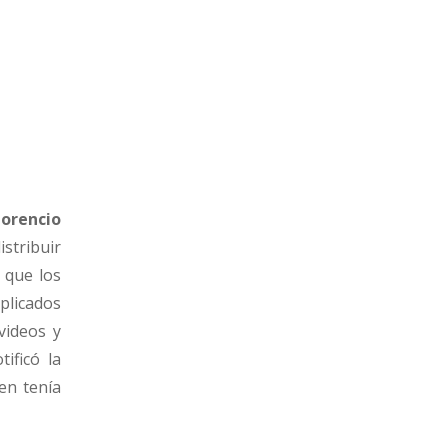
lorencio
stribuir
a que los
mplicados
videos y
ificó la
en tenía