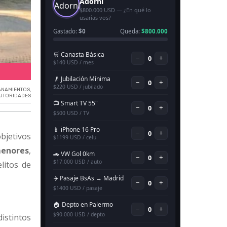
Megaoperativo contra la Pedofilia.
ANAMIENTOS
,
UTORIDADES
bjetivos
menores
,
litos de
istintos