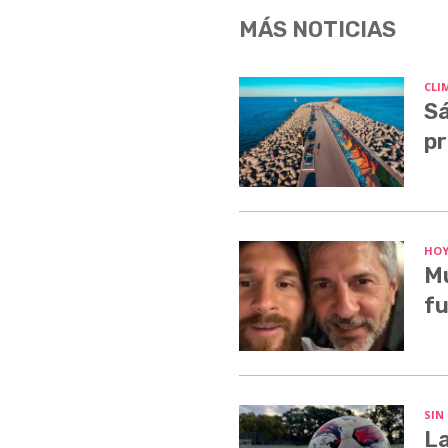
MÁS NOTICIAS
CLI
Sá
pr
HO
Mu
fu
SIN
La