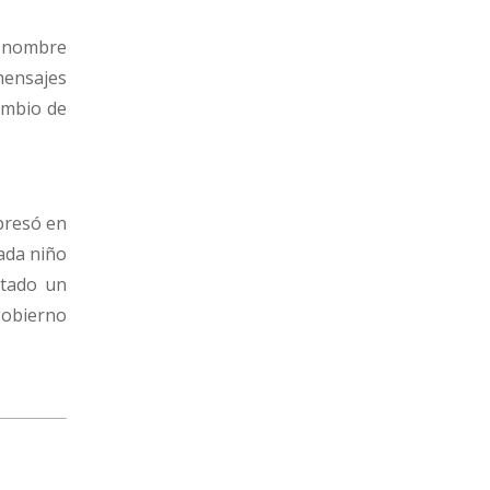
l nombre
ensajes
ambio de
xpresó en
ada niño
tado un
 gobierno