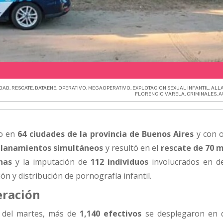
EDAD
,
RESCATE
,
DATAENE
,
OPERATIVO
,
MEGAOPERATIVO
,
EXPLOTACION SEXUAL INFANTIL
,
ALL
FLORENCIO VARELA
,
CRIMINALES
,
A
do en
64 ciudades de la provincia de Buenos Aires
y con o
llanamientos simultáneos
y resultó en el
rescate de 70 
nas
y la imputación de
112 individuos
involucrados en de
n y distribución de pornografía infantil.
eración
 del martes, más de
1,140 efectivos
se desplegaron en d