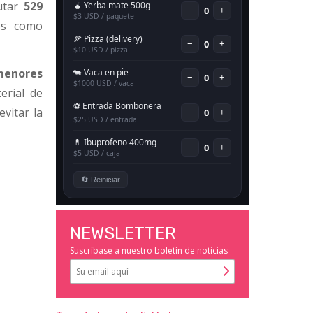
autar
529
les como
 menores
erial de
evitar la
NEWSLETTER
Suscríbase a nuestro boletín de noticias