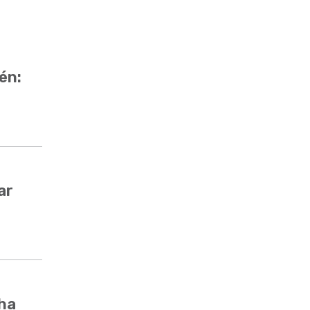
én:
ar
cha