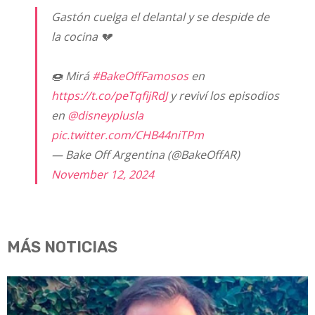
Gastón cuelga el delantal y se despide de
la cocina 💔
🍩 Mirá
#BakeOffFamosos
en
https://t.co/peTqfijRdJ
y reviví los episodios
en
@disneyplusla
pic.twitter.com/CHB44niTPm
— Bake Off Argentina (@BakeOffAR)
November 12, 2024
MÁS NOTICIAS