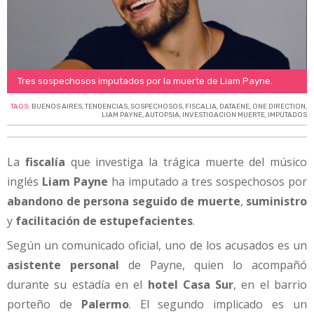
Tres sospechosos imputados por la muerte de Liam Payne.
TAGS:
BUENOS AIRES
,
TENDENCIAS
,
SOSPECHOSOS
,
FISCALIA
,
DATAENE
,
ONE DIRECTION
,
LIAM PAYNE
,
AUTOPSIA
,
INVESTIGACION MUERTE
,
IMPUTADOS
La
fiscalía
que investiga la trágica muerte del músico
inglés
Liam Payne
ha imputado a tres sospechosos por
abandono de persona seguido de muerte
,
suministro
y
facilitación de estupefacientes
.
Según un comunicado oficial, uno de los acusados es un
asistente personal
de Payne, quien lo acompañó
durante su estadía en el
hotel Casa Sur
, en el barrio
porteño de
Palermo
. El segundo implicado es un