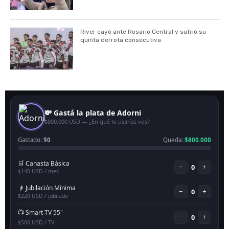
River cayó ante Rosario Central y sufrió su
quinta derrota consecutiva