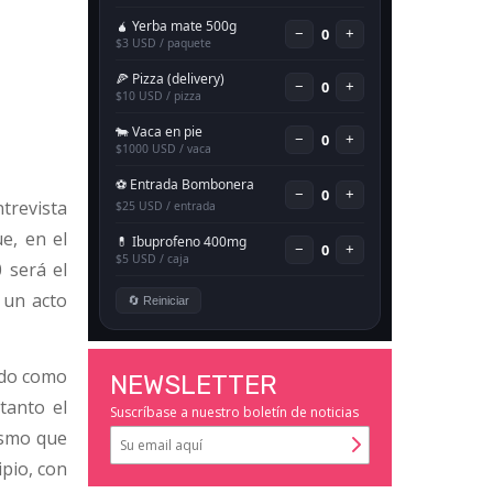
trevista
ue, en el
 será el
 un acto
ndo como
NEWSLETTER
tanto el
Suscríbase a nuestro boletín de noticias
mismo que
pio, con