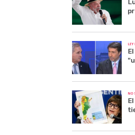
Lu
pr
LEY
El
"u
NO 
El
ti