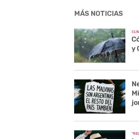
MÁS NOTICIAS
CLI
Có
y
Ne
Mi
jo
"RE