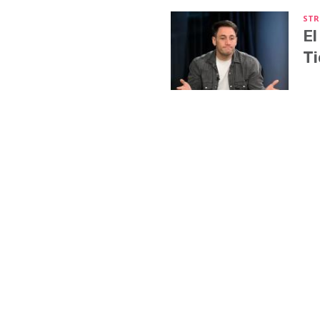
STR
El
Ti