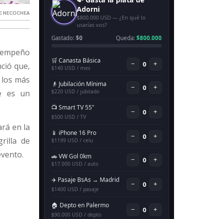
DE NECOCHEA
sempeño
nció que,
 los más
e es un
ará en la
rilla de
evento.