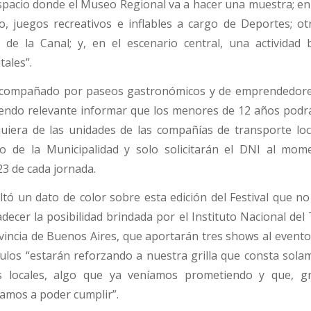
spacio donde el Museo Regional va a hacer una muestra; en 
 juegos recreativos e inflables a cargo de Deportes; ot
e la Canal; y, en el escenario central, una actividad 
tales”.
 acompañado por paseos gastronómicos y de emprendedore
iendo relevante informar que los menores de 12 años podrá
uiera de las unidades de las compañías de transporte loca
do de la Municipalidad y solo solicitarán el DNI al mom
 23 de cada jornada.
altó un dato de color sobre esta edición del Festival que n
cer la posibilidad brindada por el Instituto Nacional del 
ovincia de Buenos Aires, que aportarán tres shows al event
ulos “estarán reforzando a nuestra grilla que consta sola
os locales, algo que ya veníamos prometiendo y que, gr
vamos a poder cumplir”.