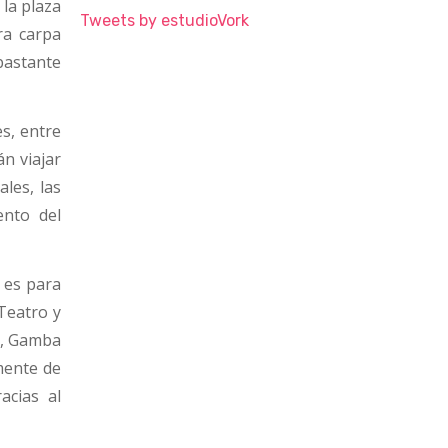
la plaza
Tweets by estudioVork
ra carpa
bastante
s, entre
n viajar
les, las
ento del
o es para
Teatro y
o, Gamba
mente de
acias al