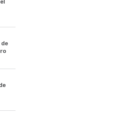
el
 de
ero
 de