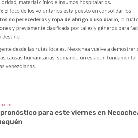
oridad, material clínico e insumos hospitalarios.
):
El foco de los voluntarios está puesto en consolidar los
tos no perecederos
y
ropa de abrigo o uso diario
, la cual
ones y previamente clasificada por talles y géneros para faci
n destino.
ngente desde las rutas locales, Necochea vuelve a demostrar 
 las causas humanitarias, sumando un eslabón fundamental
lias venezolanas.
 EL SOL
 pronóstico para este viernes en Necoche
uequén