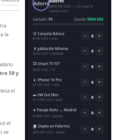
 VENEZUELA
tra
a la
dadano
tre 59 y
iesa el
có el
o se