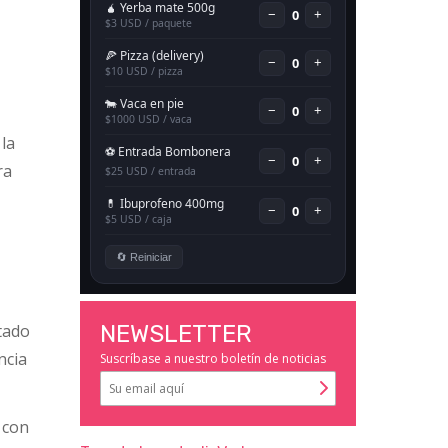
la
ra
ctado
NEWSLETTER
ncia
Suscríbase a nuestro boletín de noticias
 con