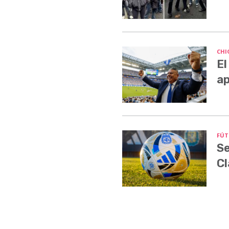
CHI
El
ap
FÚT
Se
Cl