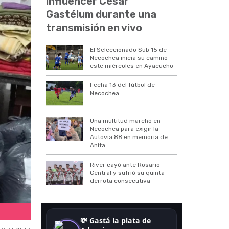
influencer César
Gastélum durante una
transmisión en vivo
El Seleccionado Sub 15 de
Necochea inicia su camino
este miércoles en Ayacucho
Fecha 13 del fútbol de
Necochea
Una multitud marchó en
Necochea para exigir la
Autovía 88 en memoria de
Anita
River cayó ante Rosario
Central y sufrió su quinta
derrota consecutiva
Donaciones de Necochea a Venezuela (Imágen DiarioNecoc