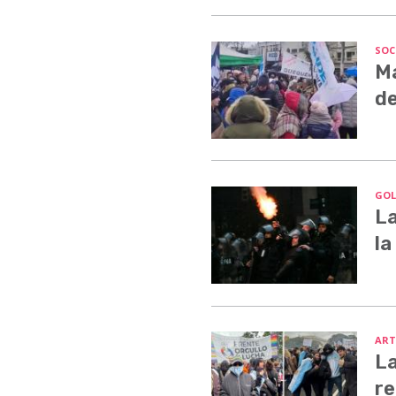
SOC
Ma
de
GOL
La
la
ART
La
re