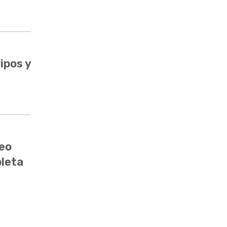
ipos y
neo
pleta