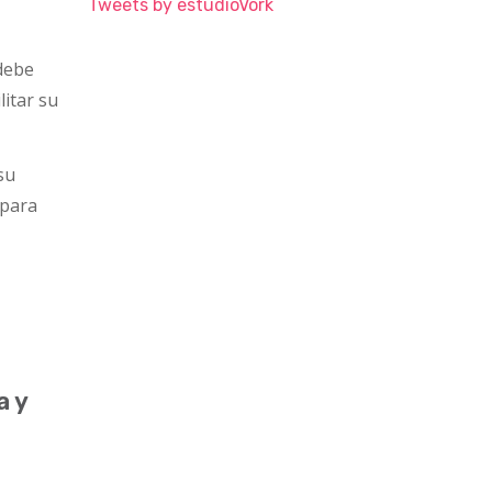
Tweets by estudioVork
 debe
litar su
su
 para
a y