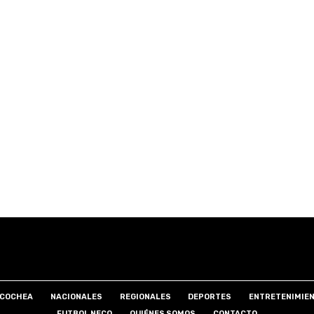
COCHEA
NACIONALES
REGIONALES
DEPORTES
ENTRETENIMIE
FUTBOL NECO
QUIÉNES SOMOS
CONTACTO