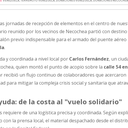
S:
VENEZUELA
,
TERREMOTO VENEZUELA
,
DONACIONES VENEZUELA
,
DONACIONES NECOCHEA
as jornadas de recepción de elementos en el centro de nues
ario reunido por los vecinos de Necochea partió con destino 
calón previo indispensable para el armado del puente aéreo
la
.
a y coordinada a nivel local por
Carlos Fernández
, un ciu
ochea, quien montó el punto de acopio sobre la
calle 54 en
gar recibió un flujo continuo de colaboradores que acercaron
 para mitigar la compleja crisis social y sanitaria que atrav
ayuda: de la costa al "vuelo solidario"
s requiere de una logística precisa y coordinada. Según expli
con la prensa local, el material despachado desde el distrit