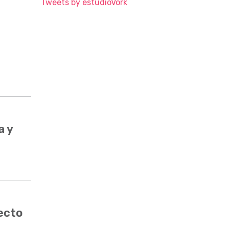
Tweets by estudioVork
a y
ecto