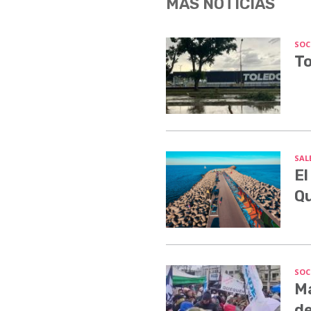
MÁS NOTICIAS
SOC
To
SALE
El
Q
SOC
Ma
de