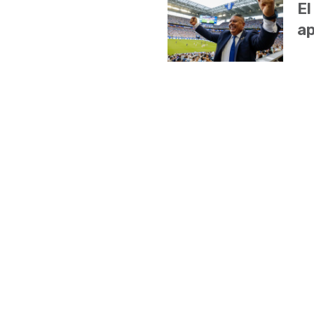
El
ap