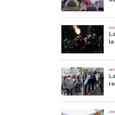
GOL
La
la
ART
La
re
CHI