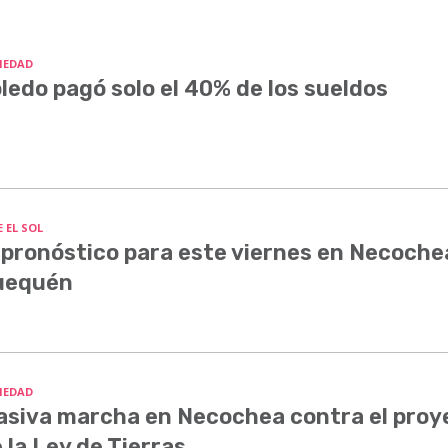
IEDAD
ledo pagó solo el 40% de los sueldos
 EL SOL
 pronóstico para este viernes en Necoche
uequén
IEDAD
siva marcha en Necochea contra el proy
 la Ley de Tierras