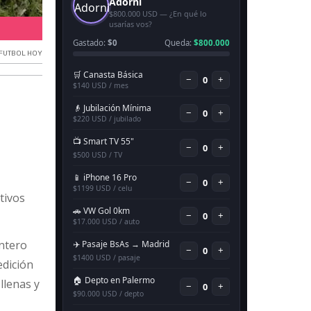
Fútbol de Necochea.
FUTBOL HOY
tivos
untero
dición
llenas y