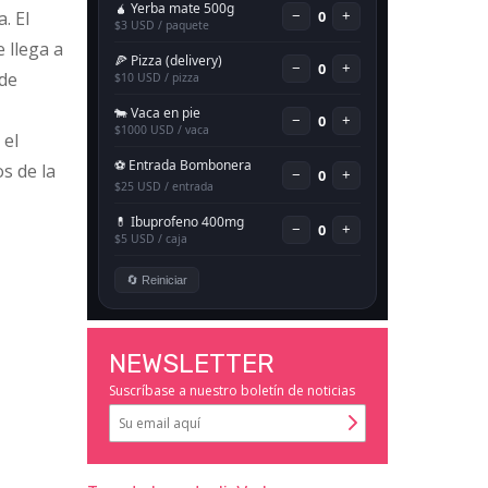
. El
e llega a
de
 el
s de la
NEWSLETTER
Suscríbase a nuestro boletín de noticias