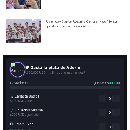
River cayó ante Rosario Central y sufrió su
quinta derrota consecutiva