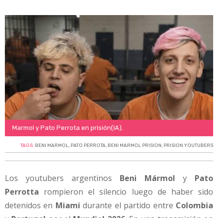
Marmol y Pato Perrota en prisión(IA).
TAGS:
BENI MARMOL
,
PATO PERROTA
,
BENI MARMOL PRISION
,
PRISION YOUTUBERS
Los youtubers argentinos
Beni Mármol
y
Pato
Perrotta
rompieron el silencio luego de haber sido
detenidos en
Miami
durante el partido entre
Colombia