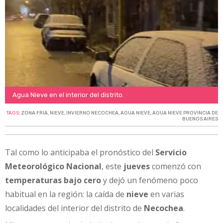
Agua Nieve en el interior del distrito.
TAGS:
ZONA FRIA
,
NIEVE
,
INVIERNO NECOCHEA
,
AGUA NIEVE
,
AGUA NIEVE PROVINCIA DE
BUENOS AIRES
Tal como lo anticipaba el pronóstico del
Servicio
Meteorológico Nacional
, este
jueves
comenzó con
temperaturas bajo cero
y dejó un fenómeno poco
habitual en la región: la caída de
nieve
en varias
localidades del interior del distrito de
Necochea
.