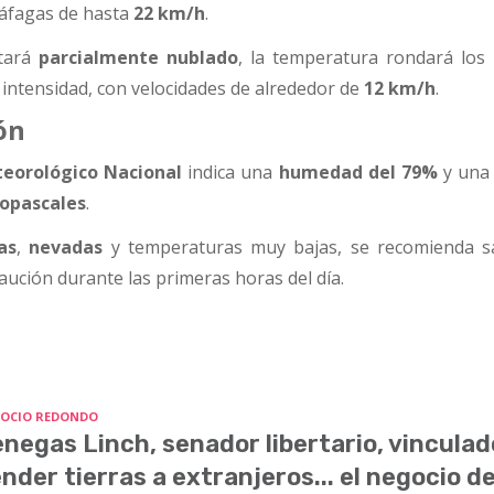
ráfagas de hasta
22 km/h
.
stará
parcialmente nublado
, la temperatura rondará los
u intensidad, con velocidades de alrededor de
12 km/h
.
ón
teorológico Nacional
indica una
humedad del 79%
y un
topascales
.
ias
,
nevadas
y temperaturas muy bajas, se recomienda sa
aución durante las primeras horas del día.
OCIO REDONDO
negas Linch, senador libertario, vinculad
nder tierras a extranjeros... el negocio d