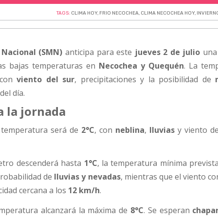
TAGS:
CLIMA HOY
,
FRIO NECOCHEA
,
CLIMA NECOCHEA HOY
,
INVIERN
 Nacional (SMN)
anticipa para este
jueves 2 de julio
una 
las bajas temperaturas en
Necochea y Quequén
. La tem
 con
viento del sur
, precipitaciones y la posibilidad de
el día.
a la jornada
a temperatura será de
2°C
, con
neblina
,
lluvias
y viento d
etro descenderá hasta
1°C
, la temperatura mínima prevista
robabilidad de
lluvias y nevadas
, mientras que el viento c
cidad cercana a los
12 km/h
.
temperatura alcanzará la máxima de
8°C
. Se esperan
chapa