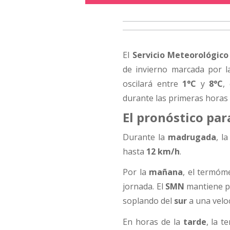
El
Servicio Meteorológico
de invierno marcada por 
oscilará entre
1°C
y
8°C
,
durante las primeras horas d
El pronóstico par
Durante la
madrugada
, l
hasta
12 km/h
.
Por la
mañana
, el termóm
jornada. El
SMN
mantiene p
soplando del
sur
a una velo
En horas de la
tarde
, la 