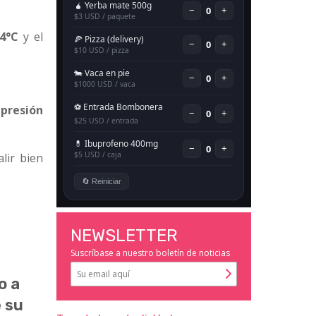
4°C
y el
a
presión
lir bien
NEWSLETTER
Suscríbase a nuestro boletín de noticias
o a
e su