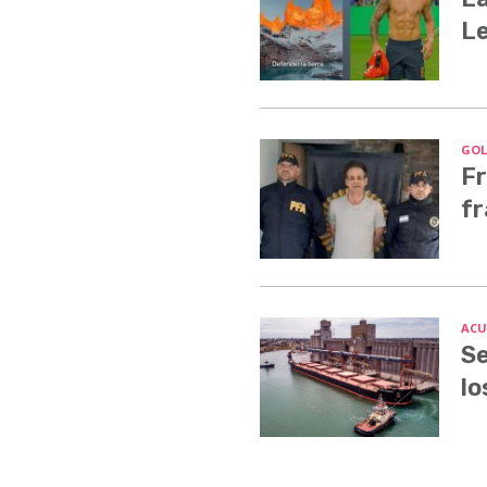
Le
GOLP
Fr
fr
ACU
Se
lo