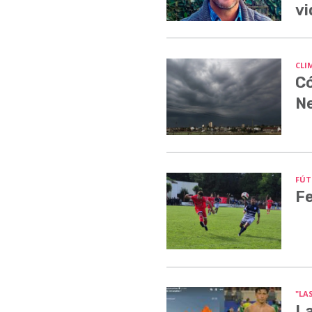
vi
CLI
Có
N
FÚT
Fe
"LA
La