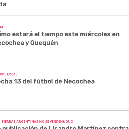
da
MA
mo estará el tiempo este miércoles en
ecochea y Quequén
BOL LOCAL
cha 13 del fútbol de Necochea
S TIERRAS ARGENTINAS NO SE VENDEN&QUO
 publicación de Lisandro Martínez contra