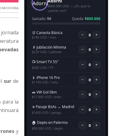
O NECOCHEA
jornada
peratura
nevadas
el
sur
de
 para la
ontinuará
rrones
y