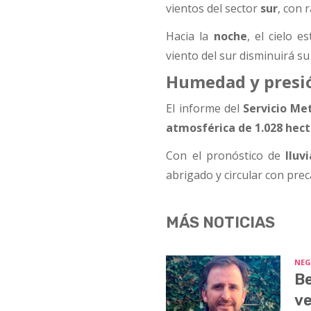
vientos del sector
sur
, con 
Hacia la
noche
, el cielo e
viento del sur disminuirá s
Humedad y presi
El informe del
Servicio Me
atmosférica de 1.028 hec
Con el pronóstico de
lluv
abrigado y circular con prec
MÁS NOTICIAS
NEG
Be
ve