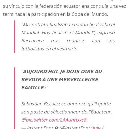
su vínculo con la federación ecuatoriana concluía una vez
terminada la participación en la Copa del Mundo.
"Mi contrato finalizaba cuando finalizaba el
Mundial. Hoy finalizó el Mundial", expresó
Beccacece tras reunirse con sus
futbolistas en el vestuario.
"𝗔𝗨𝗝𝗢𝗨𝗥𝗗'𝗛𝗨𝗜, 𝗝𝗘 𝗗𝗢𝗜𝗦 𝗗𝗜𝗥𝗘 𝗔𝗨-
𝗥𝗘𝗩𝗢𝗜𝗥 𝗔̀ 𝗨𝗡𝗘 𝗠𝗘𝗥𝗩𝗘𝗜𝗟𝗟𝗘𝗨𝗦𝗘
𝗙𝗔𝗠𝗜𝗟𝗟𝗘 !"
Sebastián Becaccece annonce qu'il quitte
son poste de sélectionneur de l'Équateur.
👋
pic.twitter.com/LAAuntUxc8
— Instant Foot ⚽️ (@lnstantFoot)
July 1,