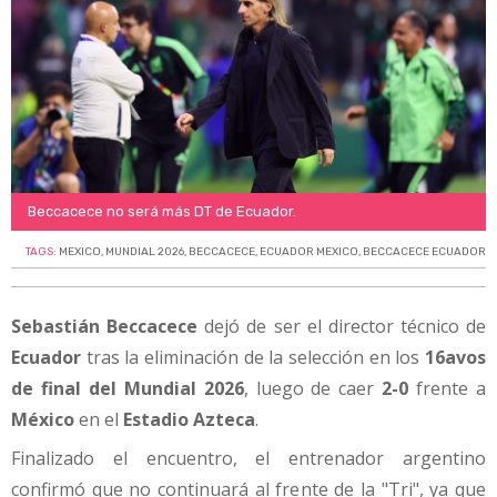
Beccacece no será más DT de Ecuador.
TAGS:
MEXICO
,
MUNDIAL 2026
,
BECCACECE
,
ECUADOR MEXICO
,
BECCACECE ECUADOR
Sebastián Beccacece
dejó de ser el director técnico de
Ecuador
tras la eliminación de la selección en los
16avos
de final del Mundial 2026
, luego de caer
2-0
frente a
México
en el
Estadio Azteca
.
Finalizado el encuentro, el entrenador argentino
confirmó que no continuará al frente de la "Tri", ya que