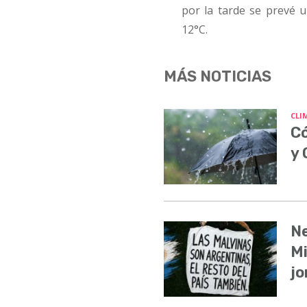
por la tarde se prevé 
12°C.
MÁS NOTICIAS
CLI
Có
y
Ne
Mi
jo