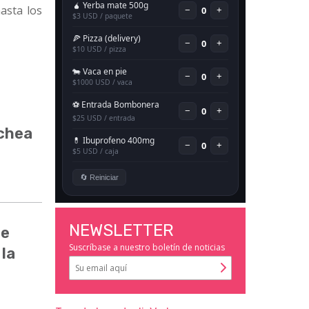
asta los
ochea
NEWSLETTER
de
Suscríbase a nuestro boletín de noticias
 la