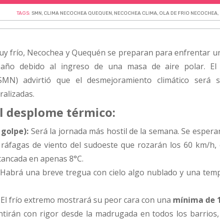
TAGS:
SMN
,
CLIMA NECOCHEA QUEQUEN
,
NECOCHEA CLIMA
,
OLA DE FRIO NECOCHEA
,
uy frío, Necochea y Quequén se preparan para enfrentar un
ño debido al ingreso de una masa de aire polar. El 
SMN) advirtió que el desmejoramiento climático será 
ralizadas.
l desplome térmico:
 golpe):
Será la jornada más hostil de la semana. Se esperan
 ráfagas de viento del sudoeste que rozarán los 60 km/h,
ancada en apenas 8°C.
Habrá una breve tregua con cielo algo nublado y una tem
El frío extremo mostrará su peor cara con una
mínima de 
entirán con rigor desde la madrugada en todos los barrios