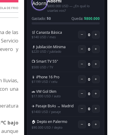
OLA DE FRIO
a de las
Servicio
severo y
 lluvias,
 con una
peratura
1°C bajo
, aunque