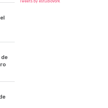
Tweets by estudioVork
el
 de
ero
 de