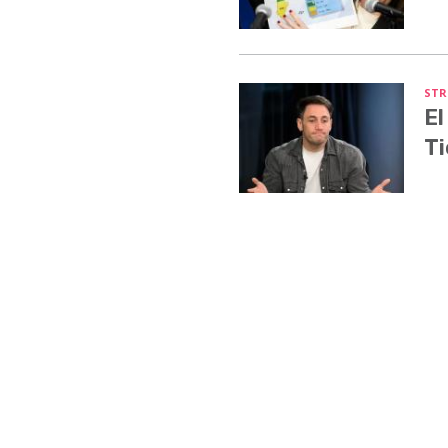
STR
El
Ti