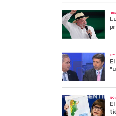
"RE
Lu
pr
LEY
El
"u
NO 
El
ti