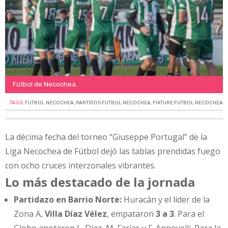
Fútbol de Necochea.
TAGS:
FUTBOL NECOCHEA
,
PARTIDOS FUTBOL NECOCHEA
,
FIXTURE FUTBOL NECOCHEA
La décima fecha del torneo “Giuseppe Portugal” de la
Liga Necochea de Fútbol dejó las tablas prendidas fuego
con ocho cruces interzonales vibrantes.
Lo más destacado de la jornada
Partidazo en Barrio Norte:
Huracán y el líder de la
Zona A,
Villa Díaz Vélez
, empataron
3 a 3
. Para el
Globo anotaron L. Díaz, M. Farías y F. Annovelli. Para la