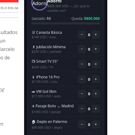
ELO BIELSA
sultados
 un
Marcelo
os de
DE
um