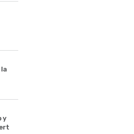
 la
 y
ert