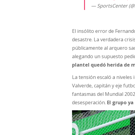
— SportsCenter (
El insólito error de Fernan
desastre. La verdadera cris
públicamente al arquero sac
alegando un supuesto pedid
plantel quedó herida de 
La tensión escaló a niveles 
Valverde, capitán y eje futb
fantasmas del Mundial 200
desesperación.
El grupo ya