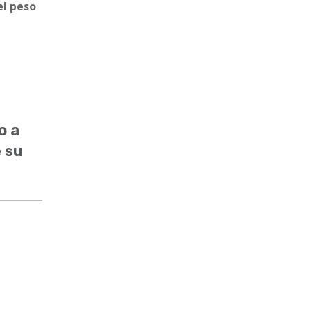
el peso
o a
e su