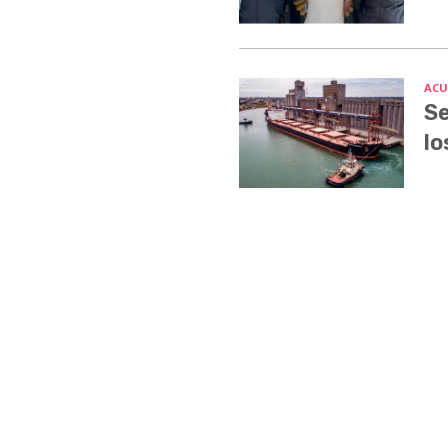
ACU
Se
lo