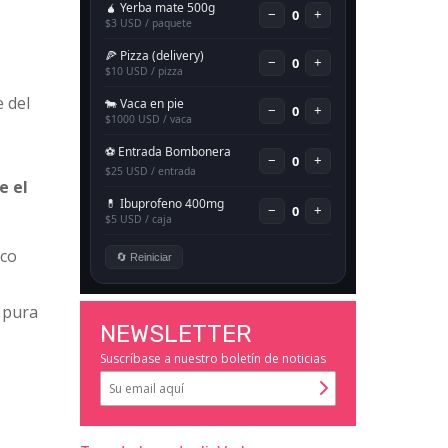
e del
e el
ico
 pura
NEWSLETTER
Suscríbase a nuestro boletín de noticias