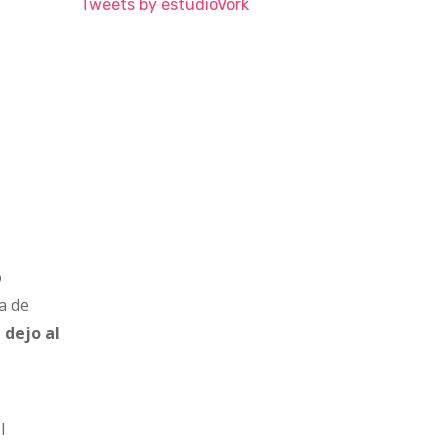
Tweets by estudioVork
o
a de
 dejo al
l