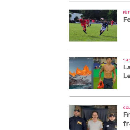
FÚT
Fe
"LA
La
Le
GOLP
Fr
fr