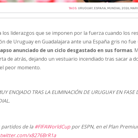
TAGS:
URUGUAY
,
ESPAñA
,
MUNDIAL 2026
,
MARC
na los liderazgos que se imponen por la fuerza cuando los re
ón de Uruguay en Guadalajara ante una España gris no fue
lapso anunciado de un ciclo desgastado en sus formas
. 
rta de atrás, dejando un vestuario incendiado tras sacar a d
 el peor momento.
MUY ENOJADO TRAS LA ELIMINACIÓN DE URUGUAY EN FASE 
IAL.
 partidos de la
#FIFAWorldCup
por ESPN, en el Plan Premi
.twitter.com/x8276BrR1a