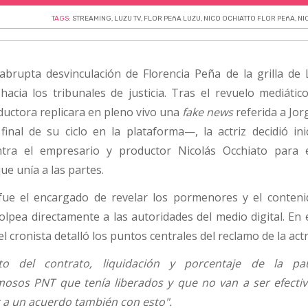
TAGS:
STREAMING
,
LUZU TV
,
FLOR PEñA LUZU
,
NICO OCHIATTO FLOR PEñA
,
NI
a abrupta desvinculación de Florencia Peña de la grilla de
hacia los tribunales de justicia. Tras el revuelo mediátic
ductora replicara en pleno vivo una
fake news
referida a Jor
inal de su ciclo en la plataforma—, la actriz decidió ini
tra el empresario y productor Nicolás Occhiato para e
ue unía a las partes.
 fue el encargado de revelar los pormenores y el conteni
olpea directamente a las autoridades del medio digital. En
 el cronista detalló los puntos centrales del reclamo de la actr
to del contrato, liquidación y porcentaje de la pa
famosos PNT que tenía liberados y que no van a ser efectiv
r a un acuerdo también con esto".