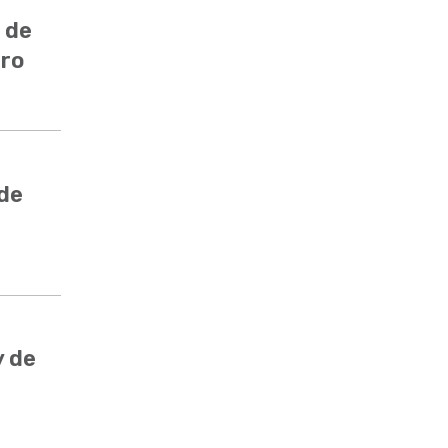
 de
ero
 de
y de