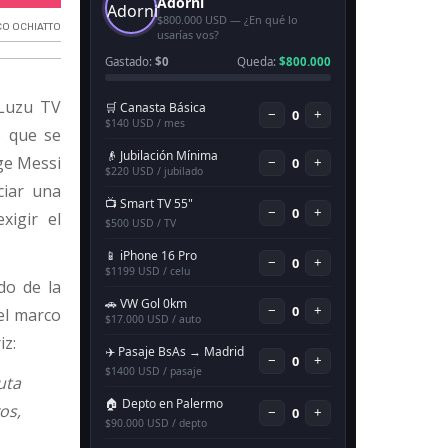
CO OCHIATTO
 Luzu TV
o que se
ge Messi
ciar una
xigir el
do de la
 el marco
iz:
uta
os,