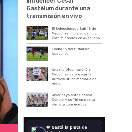
influencer César
Gastélum durante una
transmisión en vivo
El Seleccionado Sub 15 de
Necochea inicia su camino
este miércoles en Ayacucho
Fecha 13 del fútbol de
Necochea
Una multitud marchó en
Necochea para exigir la
Autovía 88 en memoria de
Anita
River cayó ante Rosario
Central y sufrió su quinta
derrota consecutiva
Flor Peña le pide una millonaria cifra a Nico Ochiatto.