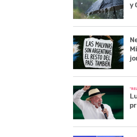
y
Ne
Mi
jo
"RE
Lu
pr