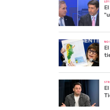
LEY
El
"u
NO 
El
ti
STR
El
Ti