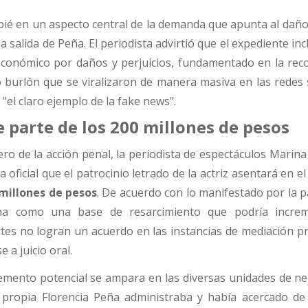
pié en un aspecto central de la demanda que apunta al daño
la salida de Peña. El periodista advirtió que el expediente in
 económico por daños y perjuicios, fundamentado en la reco
burlón que se viralizaron de manera masiva en las redes s
"el claro ejemplo de la fake news".
parte de los 200 millones de pesos
ero de la acción penal, la periodista de espectáculos Marin
ra oficial que el patrocinio letrado de la actriz asentará en e
millones de pesos
. De acuerdo con lo manifestado por la p
ona como una base de resarcimiento que podría incre
artes no logran un acuerdo en las instancias de mediación pr
a juicio oral.
cremento potencial se ampara en las diversas unidades de n
 propia Florencia Peña administraba y había acercado d