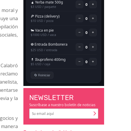
 moral y
cluye una
pilación
ociales,
a Calabró
l reclamo
anelista,
mentarse
NEWSLETTER
evia y la
Suscríbase a nuestro boletín de noticias
egocios y
e manera