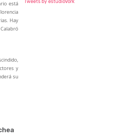
Tweets by estudioVork
ario está
lorencia
ias. Hay
ó Calabró
scindido,
ctores y
nderá su
ochea