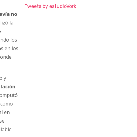
Tweets by estudioVork
davía no
lizó la
o
ando los
as en los
 donde
o y
elación
 computó
t como
al en
 se
ulable