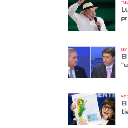
"RE
Lu
pr
LEY
El
"u
NO 
El
ti