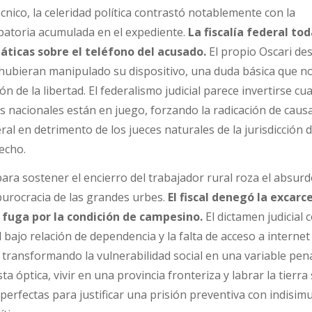
cnico, la celeridad política contrastó notablemente con la
batoria acumulada en el expediente.
La fiscalía federal to
máticas sobre el teléfono del acusado.
El propio Oscari des
 hubieran manipulado su dispositivo, una duda básica que n
ón de la libertad. El federalismo judicial parece invertirse cu
os nacionales están en juego, forzando la radicación de caus
eral en detrimento de los jueces naturales de la jurisdicción
echo.
ara sostener el encierro del trabajador rural roza el absurd
 burocracia de las grandes urbes.
El fiscal denegó la excarc
fuga por la condición de campesino.
El dictamen judicial
 bajo relación de dependencia y la falta de acceso a interne
, transformando la vulnerabilidad social en una variable pen
a óptica, vivir en una provincia fronteriza y labrar la tierra
perfectas para justificar una prisión preventiva con indisim