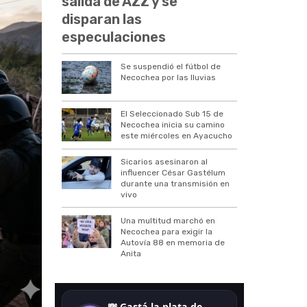
salida de AZZ y se
disparan las
especulaciones
Se suspendió el fútbol de
Necochea por las lluvias
El Seleccionado Sub 15 de
Necochea inicia su camino
este miércoles en Ayacucho
Sicarios asesinaron al
influencer César Gastélum
durante una transmisión en
vivo
Una multitud marchó en
Necochea para exigir la
Autovía 88 en memoria de
Anita