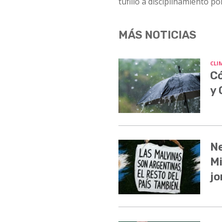
tufillo a disciplinamiento pol
MÁS NOTICIAS
CLI
Có
y
Ne
Mi
jo