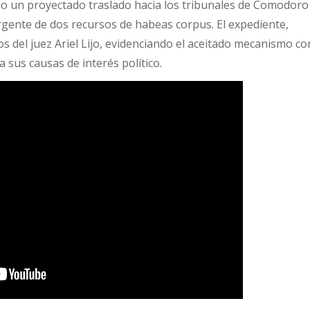
 un proyectado traslado hacia los tribunales de Comodoro
rgente de dos recursos de habeas corpus. El expediente,
 del juez Ariel Lijo, evidenciando el aceitado mecanismo co
a sus causas de interés político.