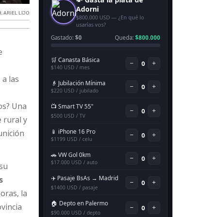
H
,
ARIEL LIJO
e
 a las
ños? Una
 rural y
unición
 su
s
oras, la
vincia