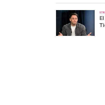
STR
El
Ti