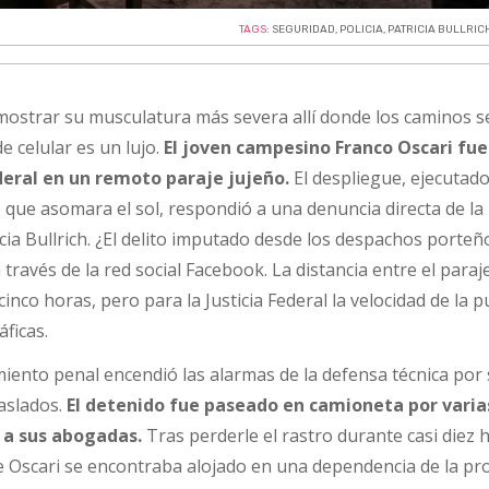
TAGS:
SEGURIDAD
,
POLICIA
,
PATRICIA BULLRIC
mostrar su musculatura más severa allí donde los caminos s
de celular es un lujo.
El joven campesino Franco Oscari fue
ederal en un remoto paraje jujeño.
El despliegue, ejecutado
 que asomara el sol, respondió a una denuncia directa de la
icia Bullrich. ¿El delito imputado desde los despachos porte
ravés de la red social Facebook. La distancia entre el paraje
cinco horas, pero para la Justicia Federal la velocidad de la p
ficas.
miento penal encendió las alarmas de la defensa técnica por
raslados.
El detenido fue paseado en camioneta por varia
n a sus abogadas.
Tras perderle el rastro durante casi diez h
 Oscari se encontraba alojado en una dependencia de la pro