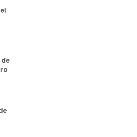
el
 de
ero
 de