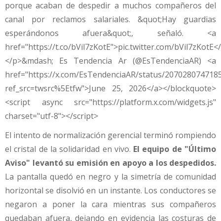
porque acaban de despedir a muchos compañeros del
canal por reclamos salariales. &quot;Hay guardias
esperándonos afuera&quot;, señaló. <a
href="https://t.co/bVil7zKotE">pic.twitter.com/bVil7zKotE<
</p>&mdash; Es Tendencia Ar (@EsTendenciaAR) <a
href="https://x.com/EsTendenciaAR/status/207028074718
ref_src=twsrc%5Etfw">June 25, 2026</a></blockquote>
<script async src="https://platform.x.com/widgets.js"
charset="utf-8"></script>
El intento de normalización gerencial terminó rompiendo
el cristal de la solidaridad en vivo.
El equipo de "Último
Aviso" levantó su emisión en apoyo a los despedidos.
La pantalla quedó en negro y la simetría de comunidad
horizontal se disolvió en un instante. Los conductores se
negaron a poner la cara mientras sus compañeros
quedaban afuera, dejando en evidencia las costuras de