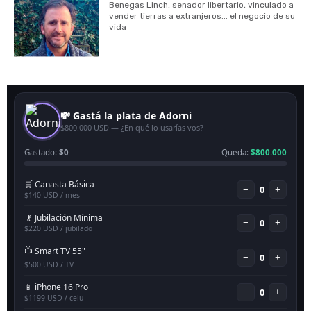
Benegas Linch, senador libertario, vinculado a
vender tierras a extranjeros... el negocio de su
vida