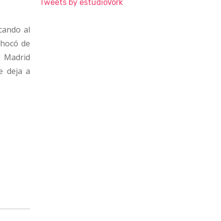
Tweets by estudioVork
icando al
chocó de
l Madrid
e deja a