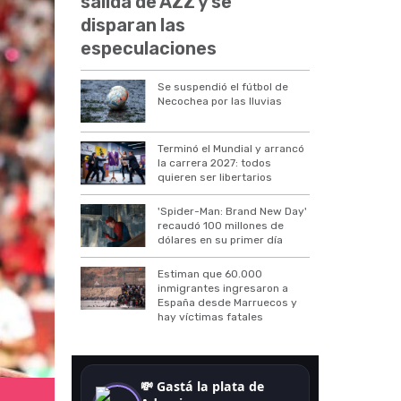
salida de AZZ y se
disparan las
especulaciones
Se suspendió el fútbol de
Necochea por las lluvias
Terminó el Mundial y arrancó
la carrera 2027: todos
quieren ser libertarios
'Spider-Man: Brand New Day'
recaudó 100 millones de
dólares en su primer día
Estiman que 60.000
inmigrantes ingresaron a
España desde Marruecos y
hay víctimas fatales
Gol de Salah frente a Nueva Zelanda.