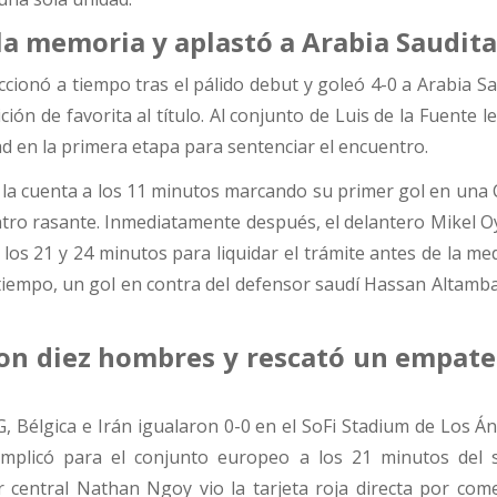
la memoria y aplastó a Arabia Saudit
cionó a tiempo tras el pálido debut y goleó 4-0 a Arabia S
ción de favorita al título. Al conjunto de Luis de la Fuente l
ad en la primera etapa para sentenciar el encuentro.
 la cuenta a los 11 minutos marcando su primer gol en una 
ro rasante. Inmediatamente después, el delantero Mikel O
a los 21 y 24 minutos para liquidar el trámite antes de la me
 tiempo, un gol en contra del defensor saudí Hassan Altamba
 con diez hombres y rescató un empate
G, Bélgica e Irán igualaron 0-0 en el SoFi Stadium de Los Án
complicó para el conjunto europeo a los 21 minutos del
 central Nathan Ngoy vio la tarjeta roja directa por com