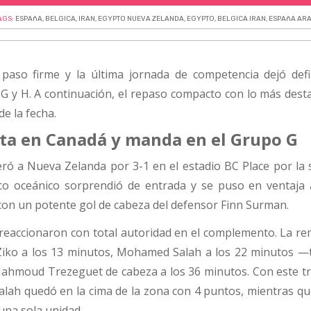
AGS:
ESPAñA
,
BELGICA
,
IRAN
,
EGYPTO NUEVA ZELANDA
,
EGYPTO
,
BELGICA IRAN
,
ESPAñA ARA
paso firme y la última jornada de competencia dejó defi
G y H. A continuación, el repaso compacto con lo más dest
e la fecha.
lta en Canadá y manda en el Grupo G
eró a Nueva Zelanda por 3-1 en el estadio BC Place por la
nco oceánico sorprendió de entrada y se puso en ventaja 
con un potente gol de cabeza del defensor Finn Surman.
 reaccionaron con total autoridad en el complemento. La r
 Ziko a los 13 minutos, Mohamed Salah a los 22 minutos —
hmoud Trezeguet de cabeza a los 36 minutos. Con este tri
Salah quedó en la cima de la zona con 4 puntos, mientras q
una sola unidad.