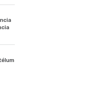
encia
ncia
stélum