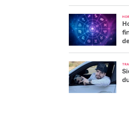
HO
Ho
fi
de
TRA
Si
du