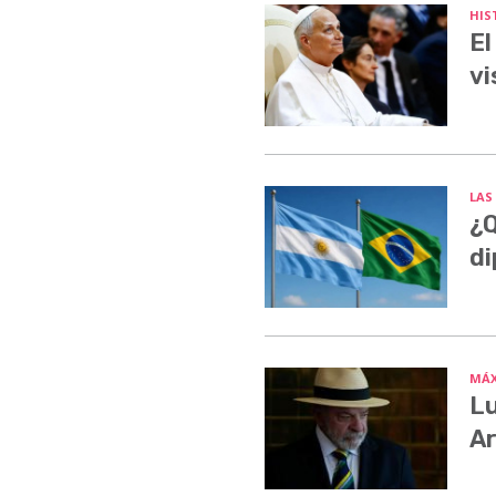
HIS
El
vi
LAS
¿Q
di
MÁX
Lu
Ar