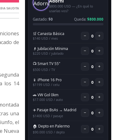
BIA SAUDITA
niciones
acado de
 segunda
a los 14
emontada
tras una
unfo, el
ue Nueva