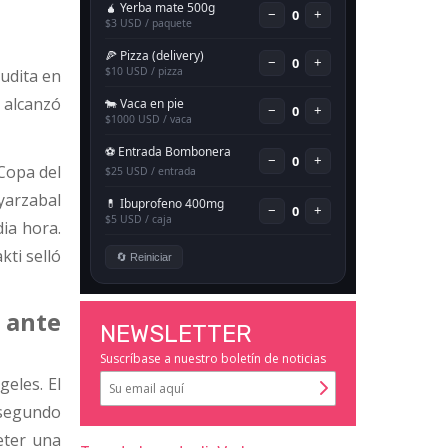
a
audita en
e alcanzó
Copa del
yarzabal
dia hora.
kti selló
 ante
NEWSLETTER
Suscríbase a nuestro boletín de noticias
geles. El
 segundo
eter una