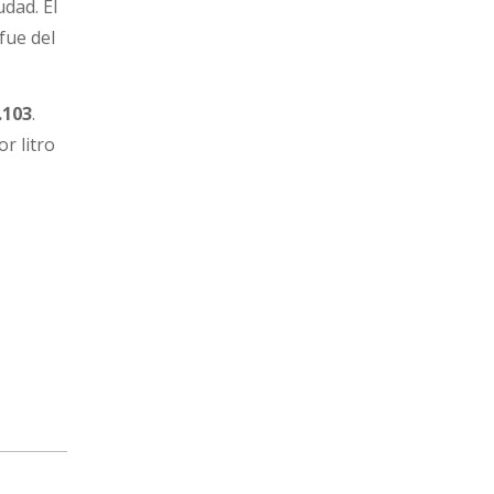
udad. El
fue del
.103
.
r litro