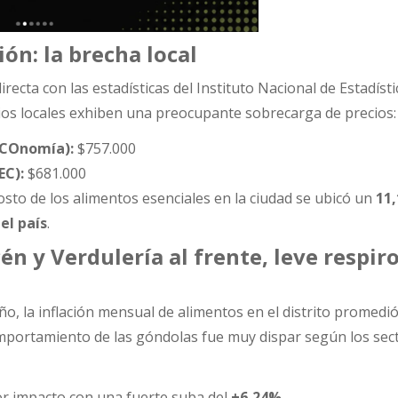
ón: la brecha local
recta con las estadísticas del Instituto Nacional de Estadísti
ios locales exhiben una preocupante sobrecarga de precios:
COnomía):
$757.000
EC):
$681.000
osto de los alimentos esenciales en la ciudad se ubicó un
11
el país
.
n y Verdulería al frente, leve respir
ño, la inflación mensual de alimentos en el distrito promedi
omportamiento de las góndolas fue muy dispar según los sec
or impacto con una fuerte suba del
+6,24%
.