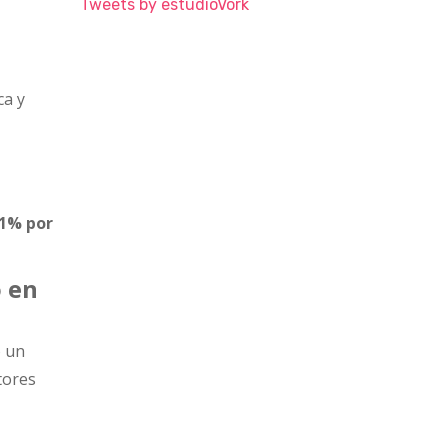
Tweets by estudioVork
ca y
,1% por
o en
ó un
tores