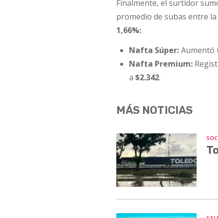
Finalmente, el surtidor sumó
promedio de subas entre la 
1,66%:
Nafta Súper:
Aumentó
Nafta Premium:
Regist
a
$2.342
.
MÁS NOTICIAS
SOC
To
SALE