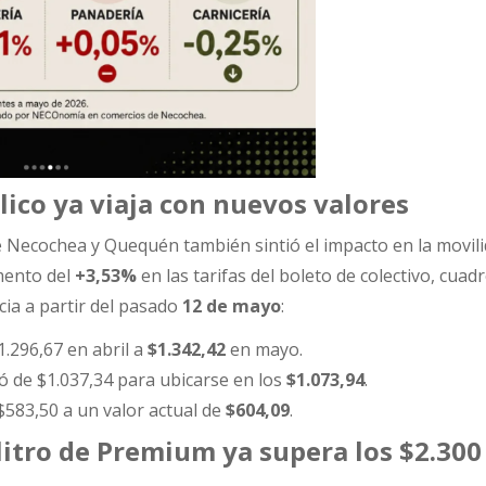
lico ya viaja con nuevos valores
 de Necochea y Quequén también sintió el impacto en la movil
mento del
+3,53%
en las tarifas del boleto de colectivo, cuad
cia a partir del pasado
12 de mayo
:
.296,67 en abril a
$1.342,42
en mayo.
ó de $1.037,34 para ubicarse en los
$1.073,94
.
583,50 a un valor actual de
$604,09
.
litro de Premium ya supera los $2.300