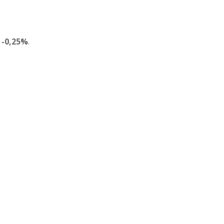
l
-0,25%
.