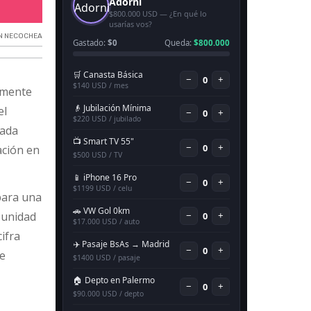
Canasta Básica de alimentos en Necochea.
N NECOCHEA
emente
el
zada
ación en
ara una
a unidad
cifra
 e