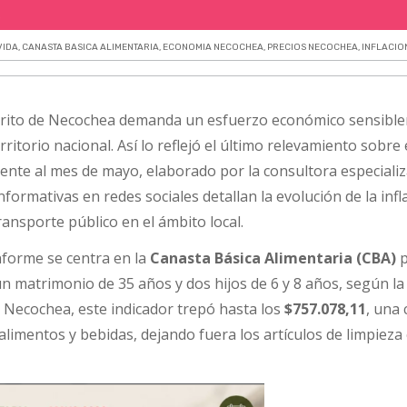
.
VIDA
,
CANASTA BASICA ALIMENTARIA
,
ECONOMIA NECOCHEA
,
PRECIOS NECOCHEA
,
INFLACIO
distrito de Necochea demanda un esfuerzo económico sensibl
ritorio nacional. Así lo reflejó el último relevamiento sobre 
iente al mes de mayo, elaborado por la consultora especiali
informativas en redes sociales detallan la evolución de la infl
ransporte público en el ámbito local.
nforme se centra en la
Canasta Básica Alimentaria (CBA)
p
 un matrimonio de 35 años y dos hijos de 6 y 8 años, según l
n Necochea, este indicador trepó hasta los
$757.078,11
, una 
alimentos y bebidas, dejando fuera los artículos de limpieza