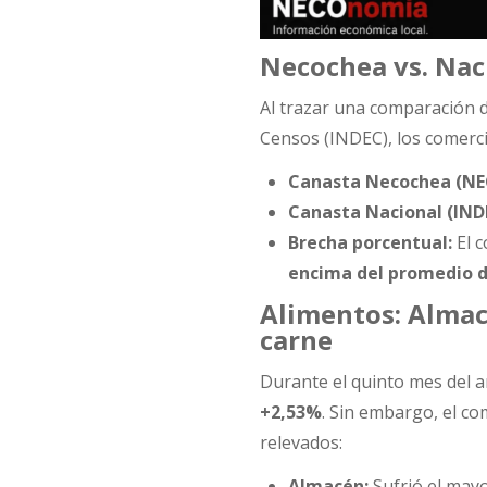
Necochea vs. Naci
Al trazar una comparación di
Censos (INDEC), los comerc
Canasta Necochea (NE
Canasta Nacional (IND
Brecha porcentual:
El c
encima del promedio d
Alimentos: Almacé
carne
Durante el quinto mes del a
+2,53%
. Sin embargo, el c
relevados:
Almacén:
Sufrió el may