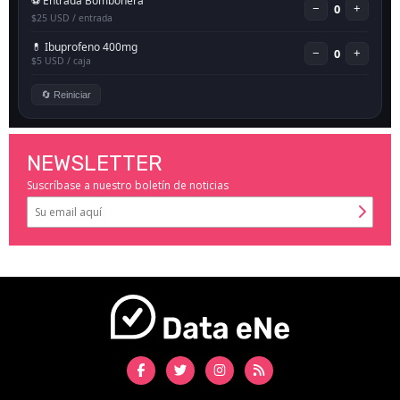
NEWSLETTER
Suscríbase a nuestro boletín de noticias