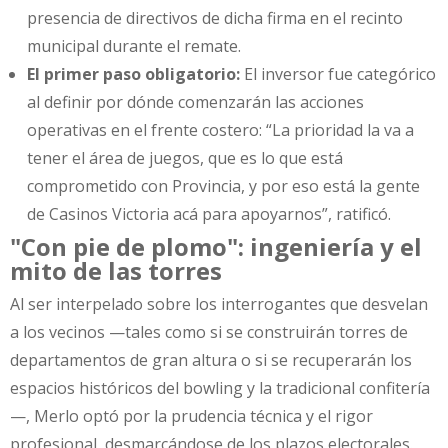
presencia de directivos de dicha firma en el recinto
municipal durante el remate.
El primer paso obligatorio:
El inversor fue categórico
al definir por dónde comenzarán las acciones
operativas en el frente costero: “La prioridad la va a
tener el área de juegos, que es lo que está
comprometido con Provincia, y por eso está la gente
de Casinos Victoria acá para apoyarnos”, ratificó.
"Con pie de plomo": ingeniería y el
mito de las torres
Al ser interpelado sobre los interrogantes que desvelan
a los vecinos —tales como si se construirán torres de
departamentos de gran altura o si se recuperarán los
espacios históricos del bowling y la tradicional confitería
—, Merlo optó por la prudencia técnica y el rigor
profesional, desmarcándose de los plazos electorales.