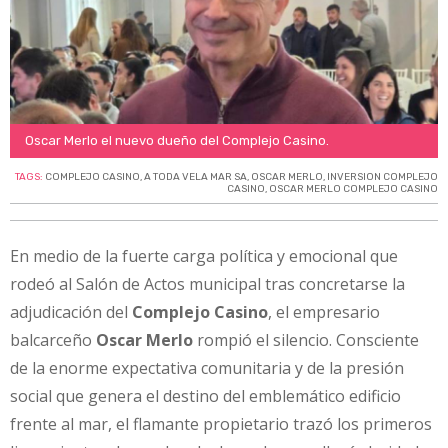
Oscar Merlo el nuevo dueño del Complejo Casino.
TAGS:
COMPLEJO CASINO
,
A TODA VELA MAR SA
,
OSCAR MERLO
,
INVERSION COMPLEJO
CASINO
,
OSCAR MERLO COMPLEJO CASINO
En medio de la fuerte carga política y emocional que
rodeó al Salón de Actos municipal tras concretarse la
adjudicación del
Complejo Casino
, el empresario
balcarceño
Oscar Merlo
rompió el silencio. Consciente
de la enorme expectativa comunitaria y de la presión
social que genera el destino del emblemático edificio
frente al mar, el flamante propietario trazó los primeros