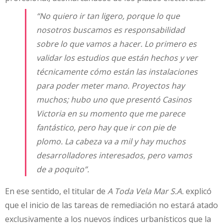
“No quiero ir tan ligero, porque lo que
nosotros buscamos es responsabilidad
sobre lo que vamos a hacer. Lo primero es
validar los estudios que están hechos y ver
técnicamente cómo están las instalaciones
para poder meter mano. Proyectos hay
muchos; hubo uno que presentó Casinos
Victoria en su momento que me parece
fantástico, pero hay que ir con pie de
plomo. La cabeza va a mil y hay muchos
desarrolladores interesados, pero vamos
de a poquito”.
En ese sentido, el titular de
A Toda Vela Mar S.A.
explicó
que el inicio de las tareas de remediación no estará atado
exclusivamente a los nuevos índices urbanísticos que la