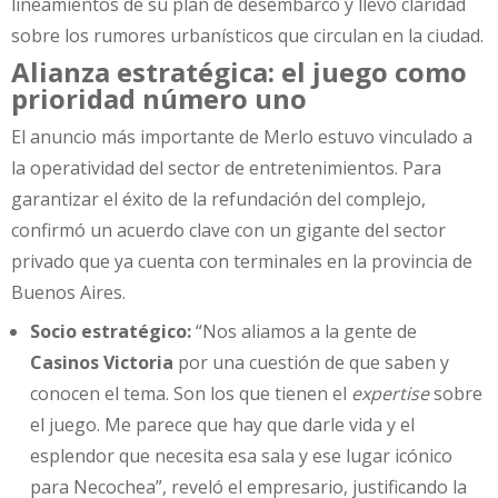
lineamientos de su plan de desembarco y llevó claridad
sobre los rumores urbanísticos que circulan en la ciudad.
Alianza estratégica: el juego como
prioridad número uno
El anuncio más importante de Merlo estuvo vinculado a
la operatividad del sector de entretenimientos. Para
garantizar el éxito de la refundación del complejo,
confirmó un acuerdo clave con un gigante del sector
privado que ya cuenta con terminales en la provincia de
Buenos Aires.
Socio estratégico:
“Nos aliamos a la gente de
Casinos Victoria
por una cuestión de que saben y
conocen el tema. Son los que tienen el
expertise
sobre
el juego. Me parece que hay que darle vida y el
esplendor que necesita esa sala y ese lugar icónico
para Necochea”, reveló el empresario, justificando la