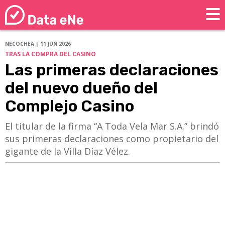
NECOCHEA | 11 JUN 2026
TRAS LA COMPRA DEL CASINO
Las primeras declaraciones
del nuevo dueño del
Complejo Casino
​​​​​​​El titular de la firma “A Toda Vela Mar S.A.” brindó
sus primeras declaraciones como propietario del
gigante de la Villa Díaz Vélez.