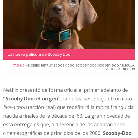
La nueva película de Scooby Doo.
TAGS:
CINE
,
CINES
,
NETFLIX SCOOBY DOO
,
SCOOBY DOO
,
SCOOBY DOO PELICULA
,
PELICULAS NETFLIX
Netflix presentó de forma oficial el primer adelanto de
"Scooby Doo: el origen"
, la nueva serie bajo el formato
live-action
(acción real) que redefinirá la mítica franquicia
nacida a finales de la década del 60. La gran novedad de
esta entrega es que, a diferencia de las adaptaciones
cinematográficas de principios de los 2000,
Scooby-Doo