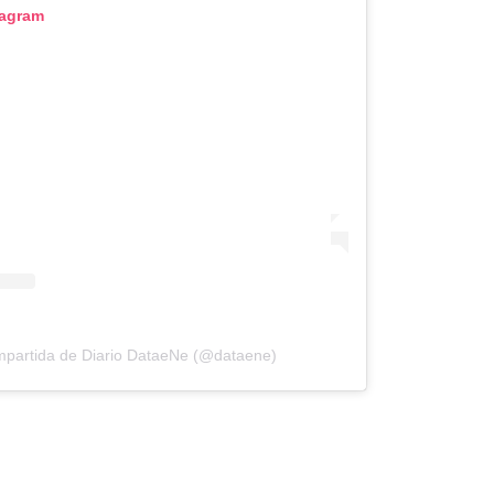
tagram
mpartida de Diario DataeNe (@dataene)