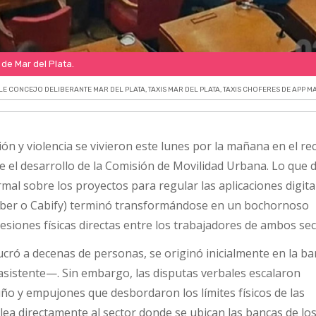
de Mar del Plata.
E CONCEJO DELIBERANTE MAR DEL PLATA
,
TAXIS MAR DEL PLATA
,
TAXIS CHOFERES DE APP M
 y violencia se vivieron este lunes por la mañana en el rec
 el desarrollo de la Comisión de Movilidad Urbana. Lo que 
rmal sobre los proyectos para regular las aplicaciones digita
ber o Cabify) terminó transformándose en un bochornoso
esiones físicas directas entre los trabajadores de ambos sec
ucró a decenas de personas, se originó inicialmente en la b
 asistente—. Sin embargo, las disputas verbales escalaron
o y empujones que desbordaron los límites físicos de las
lea directamente al sector donde se ubican las bancas de lo