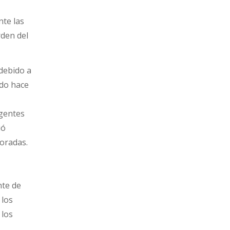
nte las
rden del
debido a
ado hace
igentes
ió
oradas.
nte de
 los
 los