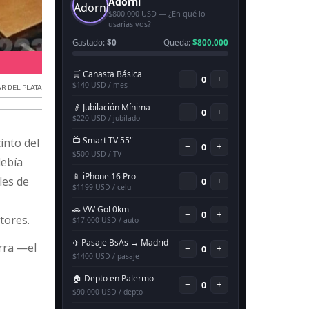
Piñas en el Honorable Concejo Deliberante de Mar del Plata
AR DEL PLATA
into del
debía
les de
tores.
arra —el
s