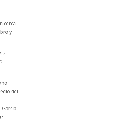
n cerca
mbro y
es
n
iano
medio del
 García
or