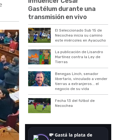
influencer César
e
Gastélum durante una
transmisión en vivo
El Seleccionado Sub 15 de
Necochea inicia su camino
este miércoles en Ayacucho
La publicación de Lisandro
Martínez contra la Ley de
Tierras
Benegas Linch, senador
libertario, vinculado a vender
tierras a extranjeros... el
negocio de su vida
Fecha 13 del fútbol de
Necochea