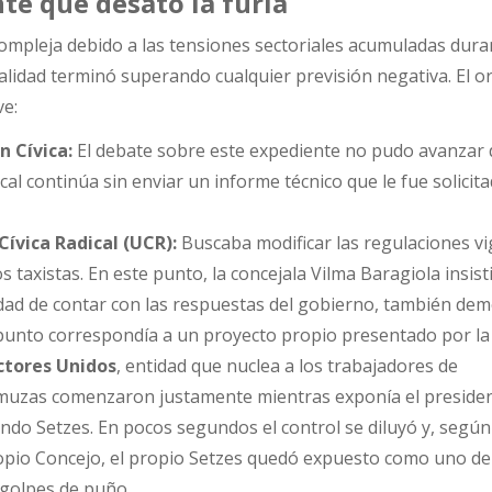
te que desató la furia
compleja debido a las tensiones sectoriales acumuladas dura
alidad terminó superando cualquier previsión negativa. El o
ve:
n Cívica:
El debate sobre este expediente no pudo avanzar 
cal continúa sin enviar un informe técnico que le fue solicit
Cívica Radical (UCR):
Buscaba modificar las regulaciones v
os taxistas. En este punto, la concejala Vilma Baragiola insist
dad de contar con las respuestas del gobierno, también dem
 punto correspondía a un proyecto propio presentado por la
ctores Unidos
, entidad que nuclea a los trabajadores de
amuzas comenzaron justamente mientras exponía el preside
ndo Setzes. En pocos segundos el control se diluyó y, según
ropio Concejo, el propio Setzes quedó expuesto como uno de
s golpes de puño.