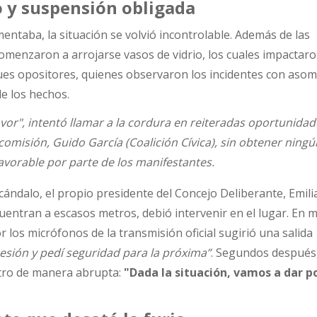
o y suspensión obligada
entaba, la situación se volvió incontrolable. Además de las
omenzaron a arrojarse vasos de vidrio, los cuales impactaro
ques opositores, quienes observaron los incidentes con aso
de los hechos.
vor", intentó llamar a la cordura en reiteradas oportunidad
 comisión, Guido García (Coalición Cívica), sin obtener ningú
avorable por parte de los manifestantes.
cándalo, el propio presidente del Concejo Deliberante, Emil
cuentran a escasos metros, debió intervenir en el lugar. En 
r los micrófonos de la transmisión oficial sugirió una salida
sesión y pedí seguridad para la próxima”
. Segundos después,
ntro de manera abrupta:
"Dada la situación, vamos a dar p