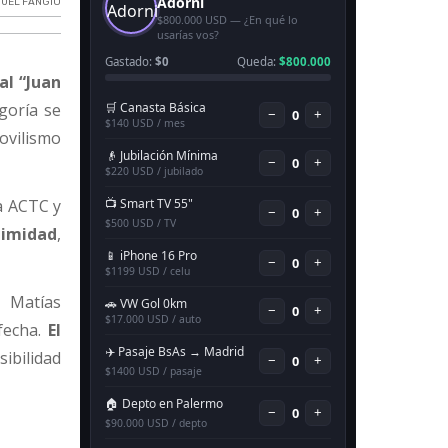
UEL FANGIO
al “Juan
egoría se
ovilismo
la ACTC y
nimidad
,
, Matías
 fecha.
El
sibilidad