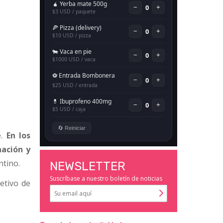
e.
En los
nación y
ntino.
NEWSLETTER
Suscríbase a nuestro boletín de noticias
etivo de