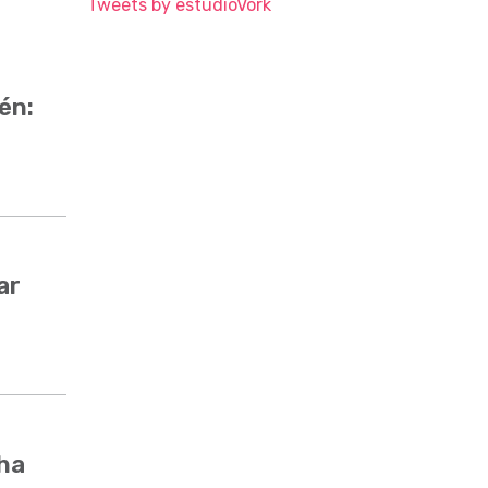
Tweets by estudioVork
én:
ar
cha