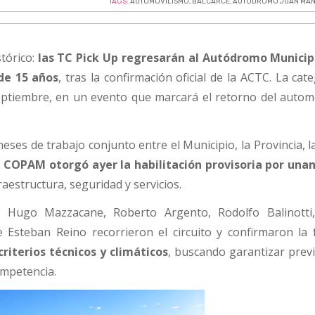
TAGS:
AUTOMOVILISMO
,
BALCARCE
,
AUTODROMO JUAN MAN
stórico:
las TC Pick Up regresarán al Autódromo Municip
de 15 años
, tras la confirmación oficial de la ACTC. La cat
eptiembre, en un evento que marcará el retorno del autom
.
meses de trabajo conjunto entre el Municipio, la Provincia, 
 COPAM otorgó ayer la habilitación provisoria por una
aestructura, seguridad y servicios.
 Hugo Mazzacane, Roberto Argento, Rodolfo Balinotti
e Esteban Reino recorrieron el circuito y confirmaron la
criterios técnicos y climáticos
, buscando garantizar previ
ompetencia.