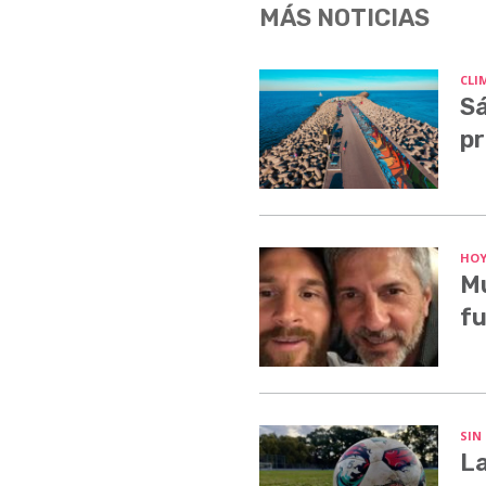
MÁS NOTICIAS
CLI
Sá
pr
HO
Mu
fu
SIN
La