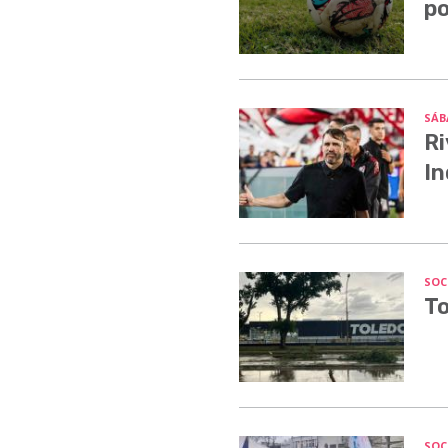
po
SÁB
Ri
In
SOC
To
SOC