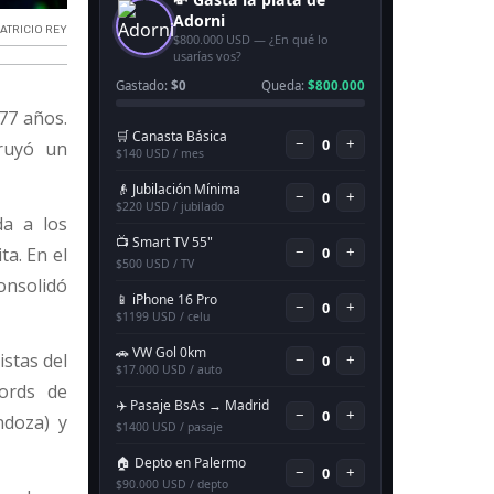
ATRICIO REY
 77 años.
truyó un
da a los
ta. En el
onsolidó
istas del
ords de
ndoza) y