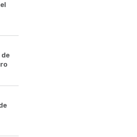
el
 de
ero
 de