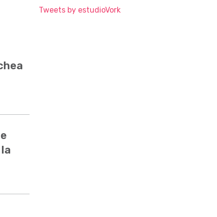
Tweets by estudioVork
ochea
de
 la