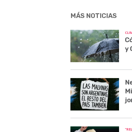
MÁS NOTICIAS
CLI
Có
y
Ne
Mi
jo
"RE