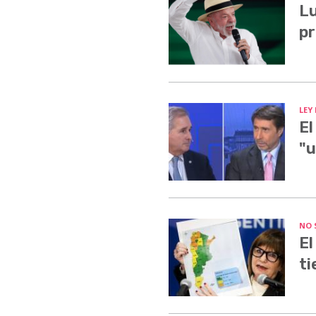
Lu
pr
LEY
El
"u
NO 
El
ti