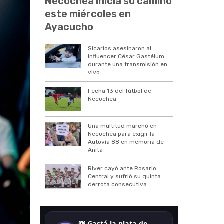
Necochea inicia su camino
este miércoles en
Ayacucho
Sicarios asesinaron al
influencer César Gastélum
durante una transmisión en
vivo
Fecha 13 del fútbol de
Necochea
Una multitud marchó en
Necochea para exigir la
Autovía 88 en memoria de
Anita
River cayó ante Rosario
Central y sufrió su quinta
derrota consecutiva