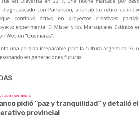
l fue en Olavarría en 2017, una noche marcada por des
 diagnosticado con Parkinson, anunció su retiro definitiv
que continuó activo en proyectos creativos: particip
oyecto experimental El Mister y los Marsupiales Extintos e
con Wos en “Quemarás”.
nta una pérdida irreparable para la cultura argentina. Su 
 resonando en generaciones futuras.
DAS
ATORIO DEL INDIO
anco pidió “paz y tranquilidad” y detalló el
erativo provincial