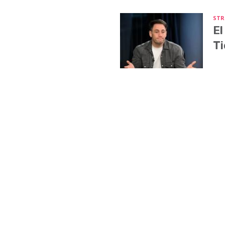
STR
El
Ti