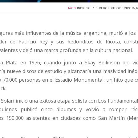
TAGS:
INDIO SOLARI
,
REDONDITOS DE RICOTA
,
P
 figuras más influyentes de la música argentina, murió a los
íder de Patricio Rey y sus Redonditos de Ricota, cons
lentes y dejó una marca profunda en la cultura nacional.
a Plata en 1976, cuando junto a Skay Beilinson dio vi
a nueve discos de estudio y alcanzaría una masividad inédi
a 70.000 personas en el Estadio Monumental, un hito que c
ock.
 Solari inició una exitosa etapa solista con Los Fundamental
 quienes publicó cinco álbumes y volvió a romper réc
los 150.000 asistentes en ciudades como San Martín (Me