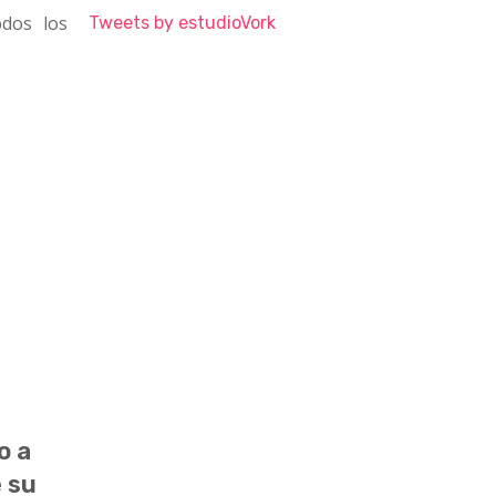
odos los
Tweets by estudioVork
o a
e su