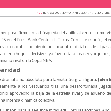
TAGS:
NBA
,
BASQUET
,
NEW YORK KNICKS
,
SAN ANTONIO SPURS
,
imer paso firme en la búsqueda del anillo al vencer como vi
95 en el Frost Bank Center de Texas. Con este triunfo, el 
nvicto notable: no pierde un encuentro oficial desde el pas
iato en choques decisivos ya favorecía a los neoyorquinos,
 mismo rival en la Copa NBA.
paridad
o dramatismo absoluto para la visita. Su gran figura,
Jalen 
eamente a los vestuarios tras una desafortunada jugad
nio aprovechó la baja de la estrella rival y se adueñó de
na intensa dinámica colectiva.
 Brunson para la segunda mitad equilibró las acciones. Apo