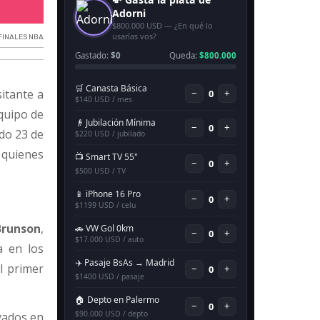
New York Knicks se llevan la primer victoria.
FINALES NBA
sitante a
equipo de
ado 23 de
 quienes
Brunson
,
a en los
l primer
yados en