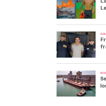
La
Le
GOLP
Fr
fr
ACU
Se
lo