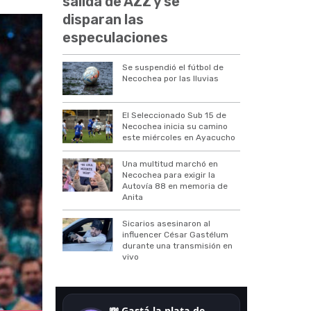
salida de AZZ y se
disparan las
especulaciones
Se suspendió el fútbol de
Necochea por las lluvias
El Seleccionado Sub 15 de
Necochea inicia su camino
este miércoles en Ayacucho
Una multitud marchó en
Necochea para exigir la
Autovía 88 en memoria de
Anita
Sicarios asesinaron al
influencer César Gastélum
durante una transmisión en
vivo