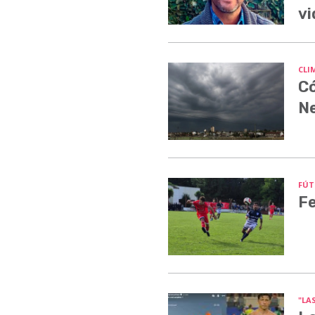
vi
CLI
Có
N
FÚT
Fe
"LA