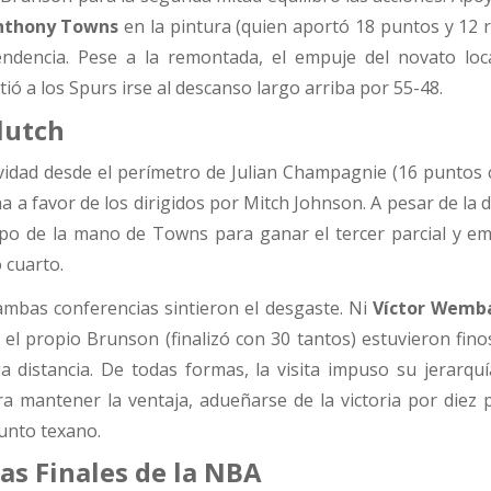
nthony Towns
en la pintura (quien aportó 18 puntos y 12 r
tendencia. Pese a la remontada, el empuje del novato loc
ió a los Spurs irse al descanso largo arriba por 55-48.
clutch
ividad desde el perímetro de Julian Champagnie (16 puntos 
ha a favor de los dirigidos por Mitch Johnson. A pesar de la d
po de la mano de Towns para ganar el tercer parcial y em
 cuarto.
e ambas conferencias sintieron el desgaste. Ni
Víctor Wem
 el propio Brunson (finalizó con 30 tantos) estuvieron fin
a distancia. De todas formas, la visita impuso su jerarquí
ra mantener la ventaja, adueñarse de la victoria por diez 
junto texano.
las Finales de la NBA