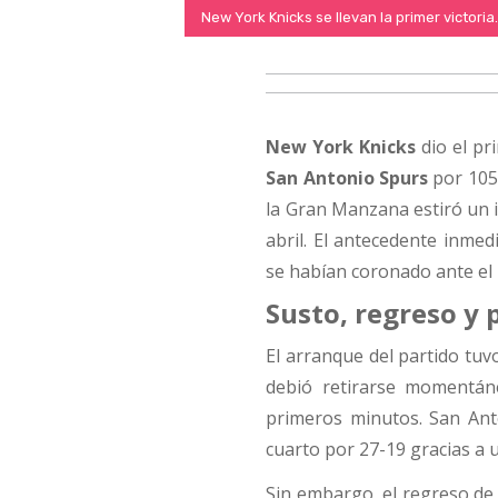
New York Knicks se llevan la primer victoria.
New York Knicks
dio el pr
San Antonio Spurs
por 105-
la Gran Manzana estiró un i
abril. El antecedente inmed
se habían coronado ante el
Susto, regreso y 
El arranque del partido tuv
debió retirarse momentán
primeros minutos. San Anto
cuarto por 27-19 gracias a u
Sin embargo, el regreso de