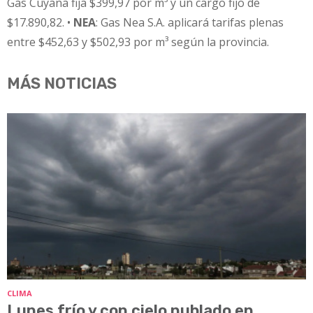
Gas Cuyana fija $399,97 por m³ y un cargo fijo de
$17.890,82. •
NEA
: Gas Nea S.A. aplicará tarifas plenas
entre $452,63 y $502,93 por m³ según la provincia.
MÁS NOTICIAS
CLIMA
Lunes frío y con cielo nublado en