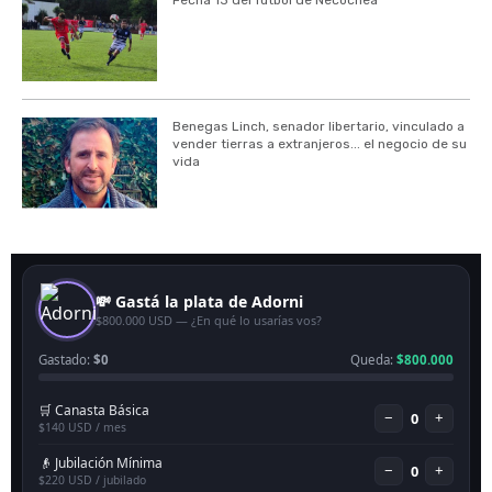
Benegas Linch, senador libertario, vinculado a
vender tierras a extranjeros... el negocio de su
vida