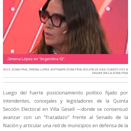
Jimena López en "Argentina 12".
TAGS:
ZONA FRIA
,
JIMENA LOPEZ
,
SOFTWARE ZONA FRIA
,
BOLETA DE GAS
,
CUANTO VOY A
PAGAR SIN LA ZONA FRIA
Luego del fuerte posicionamiento político fijado por
intendentes, concejales y legisladores de la Quinta
Sección Electoral en Villa Gesell —donde se consensuó
avanzar con un “frazadazo” frente al Senado de la
Nación y articular una red de municipios en defensa de la