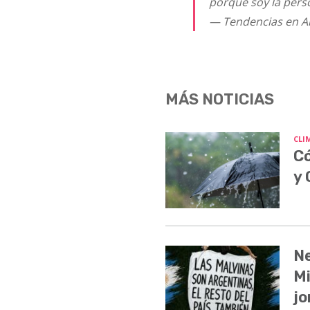
porque soy la pers
— Tendencias en A
MÁS NOTICIAS
CLI
Có
y
Ne
Mi
jo