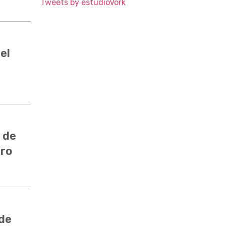
Tweets by estudioVork
el
 de
ero
 de