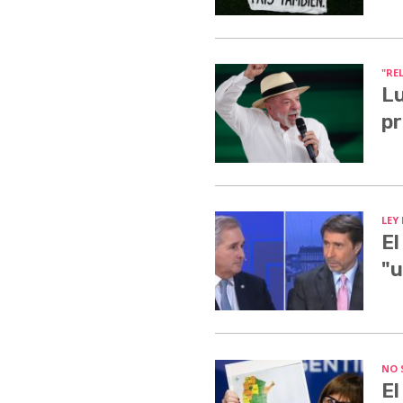
"RE
Lu
pr
LEY
El
"u
NO 
El