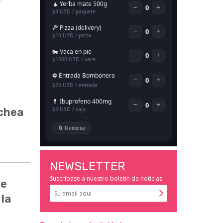
i
ochea
NEWSLETTER
Suscríbase a nuestro boletín de noticias
de
 la