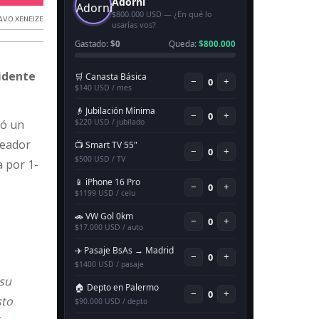
AVO XENEIZE
sidente
ró un
reador
a por 1-
 su
sto