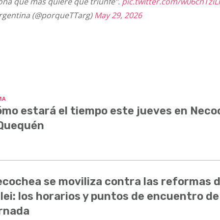
ona que más quiere que triunfe".
pic.twitter.com/w06cnTziL
rgentina (@porqueTTarg)
May 29, 2026
MA
mo estará el tiempo este jueves en Nec
 Quequén
cochea se moviliza contra las reformas 
lei: los horarios y puntos de encuentro de
rnada