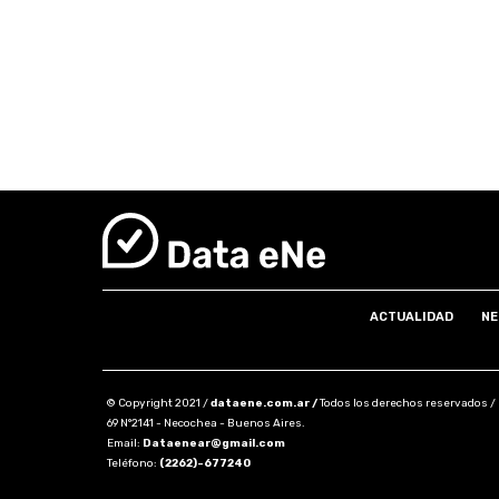
ACTUALIDAD
NE
© Copyright 2021 /
dataene.com.ar /
Todos los derechos reservados /
69 N°2141 - Necochea - Buenos Aires.
Email:
Dataenear@gmail.com
Teléfono:
(2262)-677240