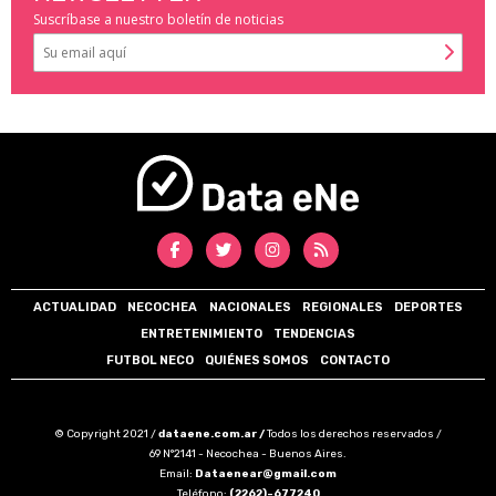
Suscríbase a nuestro boletín de noticias
ACTUALIDAD
NECOCHEA
NACIONALES
REGIONALES
DEPORTES
ENTRETENIMIENTO
TENDENCIAS
FUTBOL NECO
QUIÉNES SOMOS
CONTACTO
© Copyright 2021 /
dataene.com.ar /
Todos los derechos reservados /
69 N°2141 - Necochea - Buenos Aires.
Email:
Dataenear@gmail.com
Teléfono:
(2262)-677240