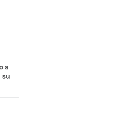
o a
e su