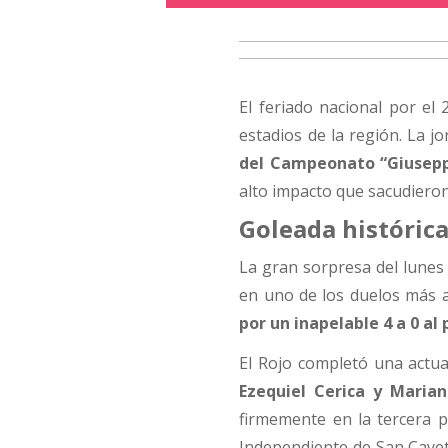
El feriado nacional por el
estadios de la región. La j
del Campeonato “Giusepp
alto impacto que sacudieron
Goleada histórica
La gran sorpresa del lunes 
en uno de los duelos más at
por un inapelable 4 a 0 al 
El Rojo completó una actua
Ezequiel Cerica y Mariano
firmemente en la tercera p
Independiente de San Cayeta