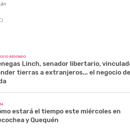
cán
C)
OCIO REDONDO
negas Linch, senador libertario, vinculad
nder tierras a extranjeros... el negocio d
da
MA
mo estará el tiempo este miércoles en
ecochea y Quequén