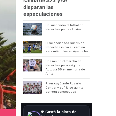
salida de AZZ y se
disparan las
especulaciones
Se suspendió el fútbol de
Necochea por las lluvias
El Seleccionado Sub 15 de
Necochea inicia su camino
este miércoles en Ayacucho
Una multitud marchó en
Necochea para exigir la
Autovía 88 en memoria de
Anita
River cayó ante Rosario
Central y sufrió su quinta
derrota consecutiva
Hinchada de Mataderos.