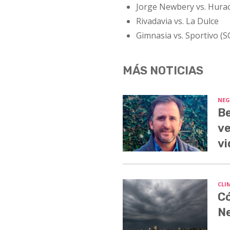
Jorge Newbery vs. Hura
Rivadavia vs. La Dulce
Gimnasia vs. Sportivo (S
MÁS NOTICIAS
NEG
Be
ve
vi
CLI
Có
N