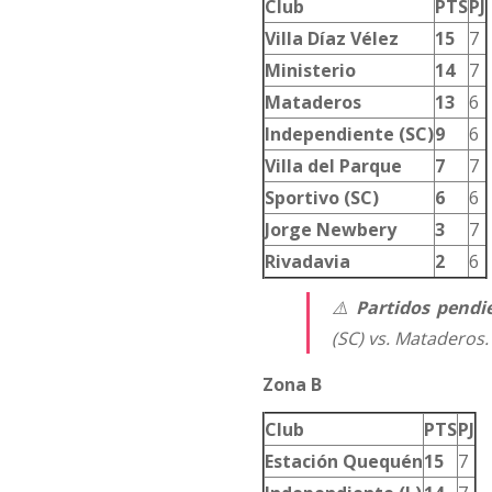
Club
PTS
PJ
Villa Díaz Vélez
15
7
Ministerio
14
7
Mataderos
13
6
Independiente (SC)
9
6
Villa del Parque
7
7
Sportivo (SC)
6
6
Jorge Newbery
3
7
Rivadavia
2
6
⚠️
Partidos pendie
(SC) vs. Mataderos.
Zona B
Club
PTS
PJ
Estación Quequén
15
7