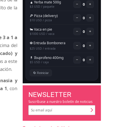
lto de la
 3 a 1 a
cima del
icado) y
as a este
cación.
nasia y
a 1
, con
NEWSLETTER
Suscríbase a nuestro boletín de noticias