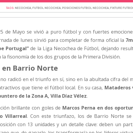
TAGS:
NECOCHEA
,
FUTBOL NECOCHEA
,
POSICIONES FUTBOL NECOCHEA
,
FIXTURE FUTB
 25 de Mayo se vivió a puro fútbol y con fuertes emocione
ornada de lunes sirvió para completar de forma oficial la
7m
e Portugal”
de la Liga Necochea de Fútbol, dejando resul
 la fisonomía de los dos grupos de la Primera División.
 en Barrio Norte
no radicó en el triunfo en sí, sino en la abultada cifra del
ractivos que tiene el fútbol local. En su casa,
Mataderos 
puntero de la Zona A, Villa Díaz Vélez
.
ción brillante con goles de
Marcos Perna en dos oportun
 Villarreal
. Con este triunfazo, los de Barrio Norte se
osición con 13 unidades y un detalle clave: deben un part
no que, de ganarlo, los transformaría en los líderes virtua