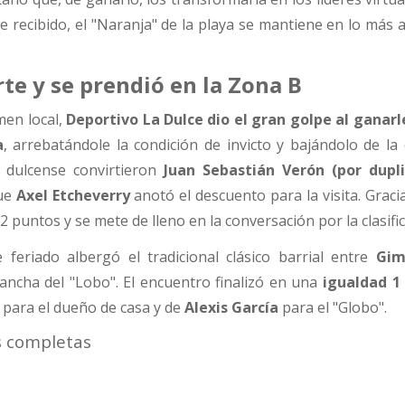
e recibido, el "Naranja" de la playa se mantiene en lo más a
rte y se prendió en la Zona B
men local,
Deportivo La Dulce dio el gran golpe al ganarle
a
, arrebatándole la condición de invicto y bajándolo de la 
" dulcense convirtieron
Juan Sebastián Verón (por dupl
que
Axel Etcheverry
anotó el descuento para la visita. Graci
12 puntos y se mete de lleno en la conversación por la clasifi
 feriado albergó el tradicional clásico barrial entre
Gim
cancha del "Lobo". El encuentro finalizó en una
igualdad 1 
para el dueño de casa y de
Alexis García
para el "Globo".
s completas