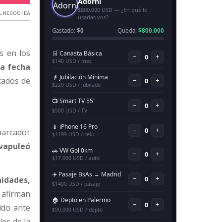
OL NECOCHEA
s en los
a fecha
tados de
 marcador
vapuleó
idades,
 afirman
ido ante
les de la