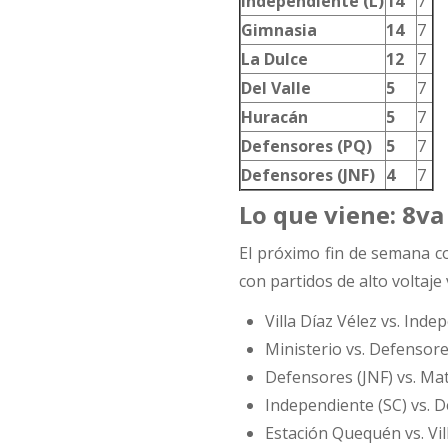
Independiente (L)
14
7
Gimnasia
14
7
La Dulce
12
7
Del Valle
5
7
Huracán
5
7
Defensores (PQ)
5
7
Defensores (JNF)
4
7
Lo que viene: 8va
El próximo fin de semana c
con partidos de alto voltaje 
Villa Díaz Vélez vs. Inde
Ministerio vs. Defensore
Defensores (JNF) vs. Ma
Independiente (SC) vs. De
Estación Quequén vs. Vil