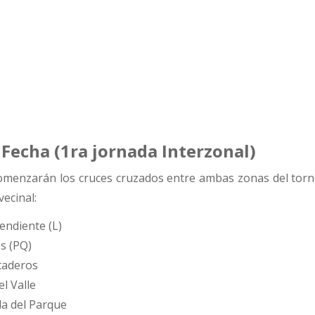
 Fecha (1ra jornada Interzonal)
omenzarán los cruces cruzados entre ambas zonas del torne
vecinal:
pendiente (L)
s (PQ)
taderos
l Valle
la del Parque