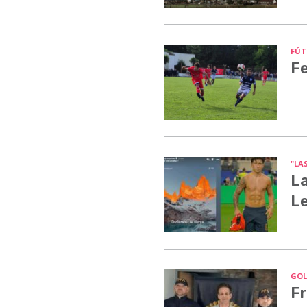
FÚT
Fe
"LA
La
Le
GOLP
Fr