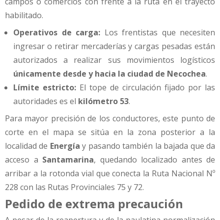
campos o comercios con frente a la ruta en el trayecto
habilitado.
Operativos de carga:
Los frentistas que necesiten
ingresar o retirar mercaderías y cargas pesadas están
autorizados a realizar sus movimientos logísticos
únicamente desde y hacia la ciudad de Necochea
.
Límite estricto:
El tope de circulación fijado por las
autoridades es el
kilómetro 53
.
Para mayor precisión de los conductores, este punto de
corte en el mapa se sitúa en la zona posterior a la
localidad de
Energía
y pasando también la bajada que da
acceso a
Santamarina
, quedando localizado antes de
arribar a la rotonda vial que conecta la Ruta Nacional Nº
228 con las Rutas Provinciales 75 y 72.
Pedido de extrema precaución
A pesar de la reapertura y de la paulatina normalización