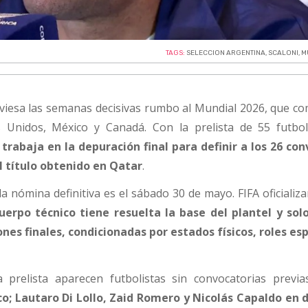
TAGS:
SELECCION ARGENTINA
,
SCALONI
,
M
aviesa las semanas decisivas rumbo al Mundial 2026, que c
 Unidos, México y Canadá. Con la prelista de 55 futbol
 trabaja en la depuración final para definir a los 26 co
l título obtenido en Qatar
.
la nómina definitiva es el sábado 30 de mayo. FIFA oficializ
cuerpo técnico tiene resuelta la base del plantel y sol
ones finales, condicionadas por estados físicos, roles esp
 prelista aparecen futbolistas sin convocatorias previ
co; Lautaro Di Lollo, Zaid Romero y Nicolás Capaldo en 