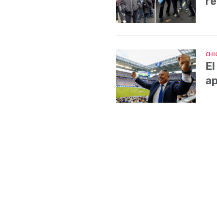
re
CHI
El
ap