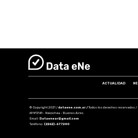
ACTUALIDAD
NE
© Copyright 2021 /
dataene.com.ar /
Todos los derechos reservados /
69 N°2141 - Necochea - Buenos Aires.
Email:
Dataenear@gmail.com
Teléfono:
(2262)-677240