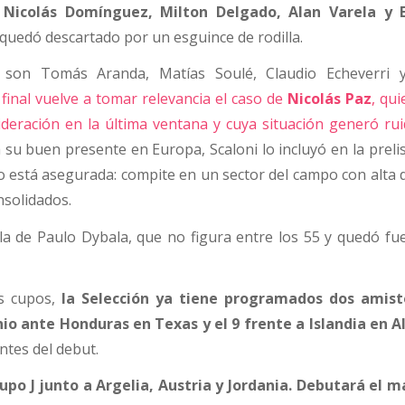
Nicolás Domínguez, Milton Delgado, Alan Varela y E
uedó descartado por un esguince de rodilla.
s son Tomás Aranda, Matías Soulé, Claudio Echeverri 
final vuelve a tomar relevancia el caso de
Nicolás Paz
, qu
deración en la última ventana y cuya situación generó rui
a su buen presente en Europa, Scaloni lo incluyó en la preli
o está asegurada: compite en un sector del campo con alta 
nsolidados.
la de Paulo Dybala, que no figura entre los 55 y quedó fue
s cupos,
la Selección ya tiene programados dos amist
unio ante Honduras en Texas y el 9 frente a Islandia en 
ntes del debut.
upo J junto a Argelia, Austria y Jordania. Debutará el m