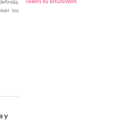
definida,
Tweets by estudioVork
lver los
a y