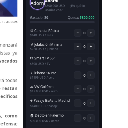
UNDIAL 2026
omenzará
istas ya
nvocados
ará todas
o restan
ecíficos
as,
como
defensa;