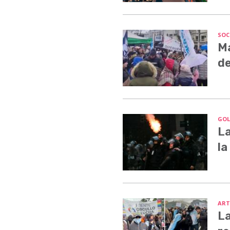
SOC
Ma
de
GOL
La
la
ART
La