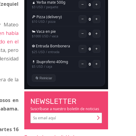
zequiel
y Mateo
ien había
do en el
sta, pero
densidad
ra de la
osos en
NEWSLETTER
Alabama.
Suscríbase a nuestro boletín de noticias
artes 16