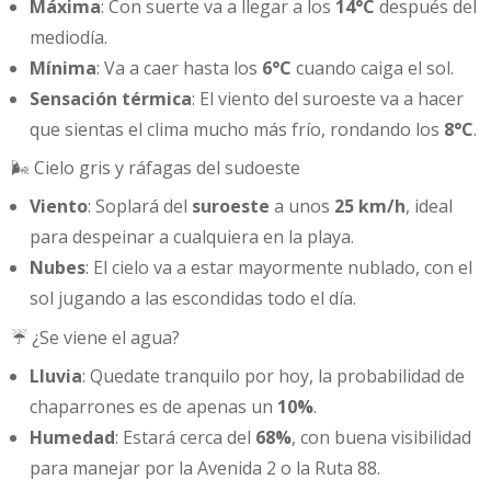
Máxima
: Con suerte va a llegar a los
14°C
después del
mediodía.
Mínima
: Va a caer hasta los
6°C
cuando caiga el sol.
Sensación térmica
: El viento del suroeste va a hacer
que sientas el clima mucho más frío, rondando los
8°C
.
🌬️ Cielo gris y ráfagas del sudoeste
Viento
: Soplará del
suroeste
a unos
25 km/h
, ideal
para despeinar a cualquiera en la playa.
Nubes
: El cielo va a estar mayormente nublado, con el
sol jugando a las escondidas todo el día.
☔ ¿Se viene el agua?
Lluvia
: Quedate tranquilo por hoy, la probabilidad de
chaparrones es de apenas un
10%
.
Humedad
: Estará cerca del
68%
, con buena visibilidad
para manejar por la Avenida 2 o la Ruta 88.