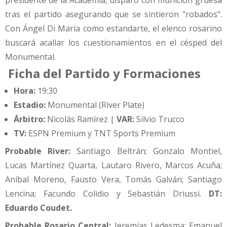
presidente de la Academia, disparó con munición gruesa
tras el partido asegurando que se sintieron "robados".
Con Ángel Di María como estandarte, el elenco rosarino
buscará acallar los cuestionamientos en el césped del
Monumental.
Ficha del Partido y Formaciones
Hora:
19:30
Estadio:
Monumental (River Plate)
Árbitro:
Nicolás Ramírez |
VAR:
Silvio Trucco
TV:
ESPN Premium y TNT Sports Premium
Probable River:
Santiago Beltrán; Gonzalo Montiel,
Lucas Martínez Quarta, Lautaro Rivero, Marcos Acuña;
Aníbal Moreno, Fausto Vera, Tomás Galván; Santiago
Lencina; Facundo Colidio y Sebastián Driussi.
DT:
Eduardo Coudet.
Probable Rosario Central:
Jeremías Ledesma; Emanuel