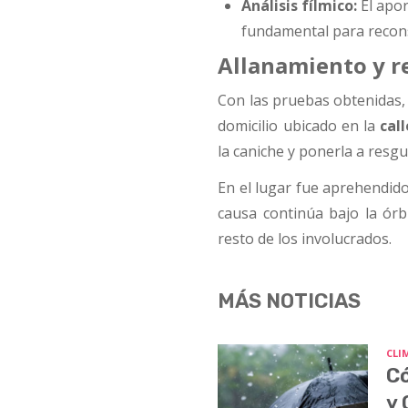
Análisis fílmico:
El apor
fundamental para reconst
Allanamiento y r
Con las pruebas obtenidas,
domicilio ubicado en la
call
la caniche y ponerla a resgu
En el lugar fue aprehendid
causa continúa bajo la órb
resto de los involucrados.
MÁS NOTICIAS
CLI
Có
y