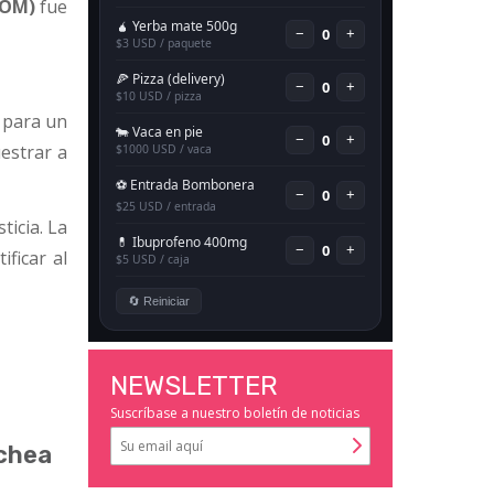
COM)
fue
 para un
uestrar a
ticia. La
ificar al
NEWSLETTER
Suscríbase a nuestro boletín de noticias
ochea