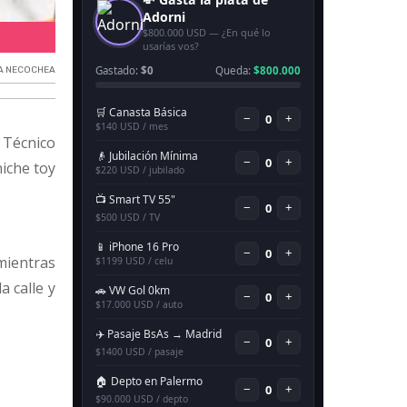
Caniche recuperado (Img ilustrativa)
A NECOCHEA
 Técnico
iche toy
 mientras
a calle y