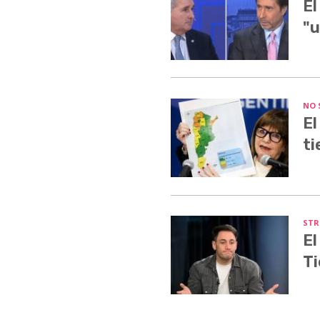
El
"u
NO 
El
ti
STR
El
Ti