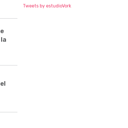
Tweets by estudioVork
de
 la
el