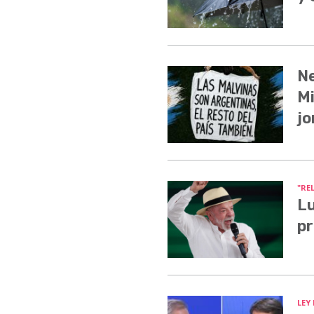
Ne
Mi
jo
"RE
Lu
pr
LEY