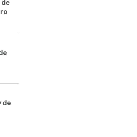
 de
ero
 de
y de