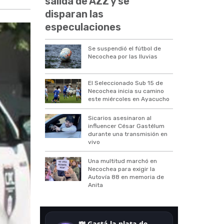
salida de AZZ y se
disparan las
especulaciones
Se suspendió el fútbol de
Necochea por las lluvias
El Seleccionado Sub 15 de
Necochea inicia su camino
este miércoles en Ayacucho
Sicarios asesinaron al
influencer César Gastélum
durante una transmisión en
vivo
Una multitud marchó en
Necochea para exigir la
Autovía 88 en memoria de
Anita