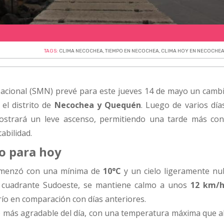
TAGS:
CLIMA NECOCHEA
,
TIEMPO EN NECOCHEA
,
CLIMA HOY EN NECOCHE
Nacional (SMN) prevé para este jueves 14 de mayo un cambi
 el distrito de
Necochea y Quequén
. Luego de varios día
ostrará un leve ascenso, permitiendo una tarde más con
abilidad.
po para hoy
omenzó con una mínima de
10°C
y un cielo ligeramente nub
l cuadrante Sudoeste, se mantiene calmo a unos
12 km/
río en comparación con días anteriores.
más agradable del día, con una temperatura máxima que a