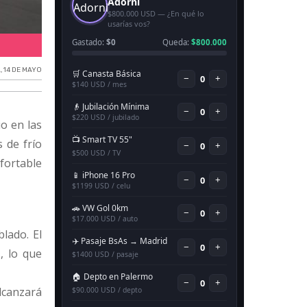
Clima hoy en Necochea.
A
,
14 DE MAYO
o en las
s de frío
fortable
lado. El
h
, lo que
lcanzará