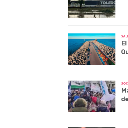
SALE
El
Q
SOC
Ma
de