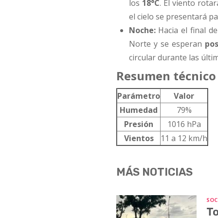
los
18°C
. El viento rot
el cielo se presentará p
Noche:
Hacia el final d
Norte y se esperan
pos
circular durante las últi
Resumen técnico 
Parámetro
Valor
Humedad
79%
Presión
1016 hPa
Vientos
11 a 12 km/h
MÁS NOTICIAS
SOC
To