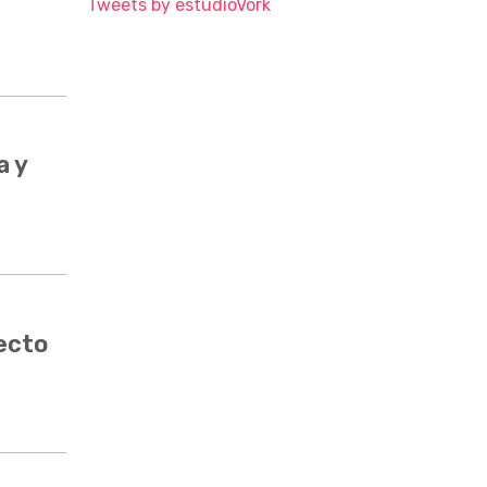
Tweets by estudioVork
a y
ecto