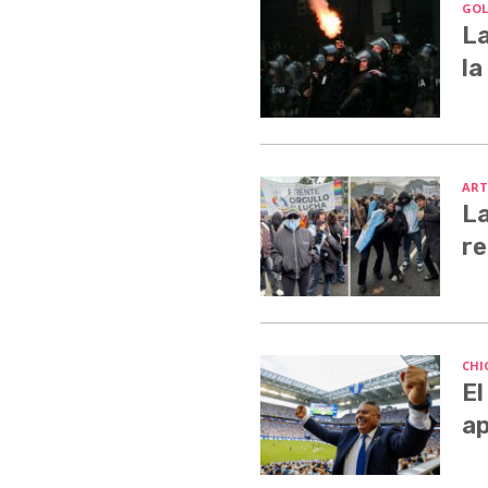
GOL
La
la
ART
La
re
CHI
El
ap