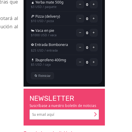
ntras que
rotará al
ución al
NEWSLETTER
Suscríbase a nuestro boletín de noticias