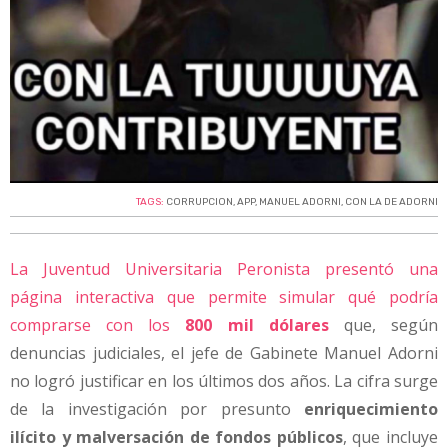
TAGS:
CORRUPCION
,
APP
,
MANUEL ADORNI
,
CON LA DE ADORNI
La Juventud Universitaria Peronista presentó una
página interactiva que permite simular qué podría
comprarse con los
800 mil dólares
que, según
denuncias judiciales, el jefe de Gabinete Manuel Adorni
no logró justificar en los últimos dos años. La cifra surge
de la investigación por presunto
enriquecimiento
ilícito y malversación de fondos públicos
, que incluye