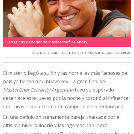
Ian Lucas ganador de Masterchef Celebrity.
TAGS:
MASTERCHEF
,
TELEFE
,
COCINA
,
FINAL
,
SOFíA GONET
,
IAN LUCAS
El misterio llegó a su fin y las hornallas más famosas del
país ya tienen a su nuevo rey. La gran final de
MasterChef Celebrity Argentina
tuvo su esperado
desenlace este jueves por la noche y coronó al influencer
Ian Lucas como el flamante campeón de la temporada.
En una definición sumamente pareja, marcada por el
altísimo nivel culinario y las lágrimas, Ian logró
imponerse frente a Sofía “La Reini” Gonet, cerrando una