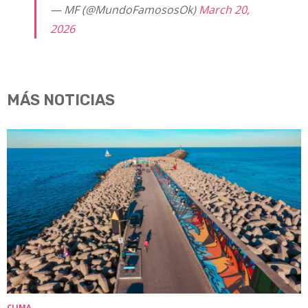
— MF (@MundoFamososOk)
March 20,
2026
MÁS NOTICIAS
CLIMA