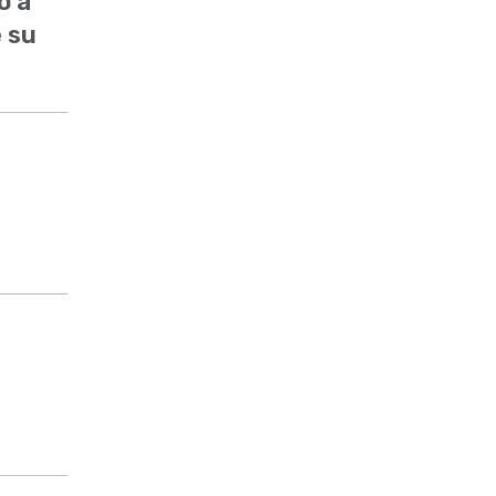
o a
e su