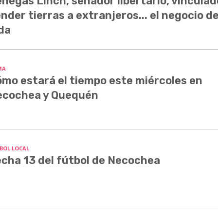
negas Linch, senador libertario, vinculad
nder tierras a extranjeros... el negocio d
da
MA
mo estará el tiempo este miércoles en
ecochea y Quequén
BOL LOCAL
cha 13 del fútbol de Necochea