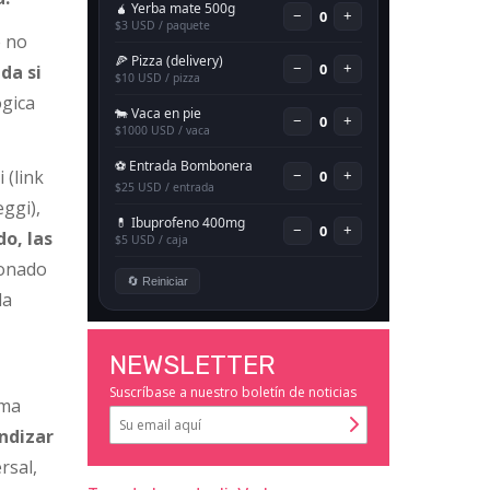
e no
da si
ógica
 (link
eggi),
o, las
ionado
la
,
NEWSLETTER
Suscríbase a nuestro boletín de noticias
ima
undizar
rsal,