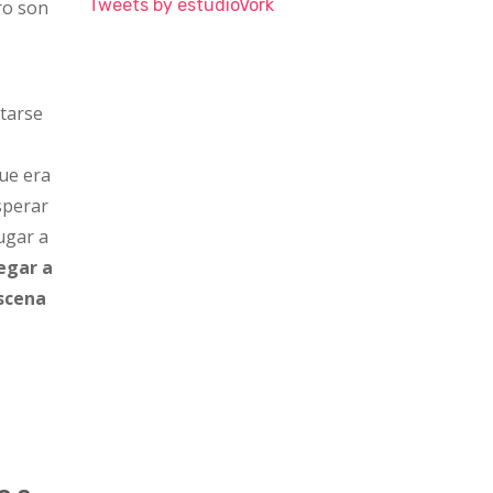
Tweets by estudioVork
ro son
atarse
que era
sperar
ugar a
egar a
escena