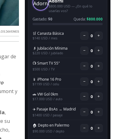
LOS JóVENES
ugar de
a
ro
aumont y
la
,
ce su
ucho,
a.