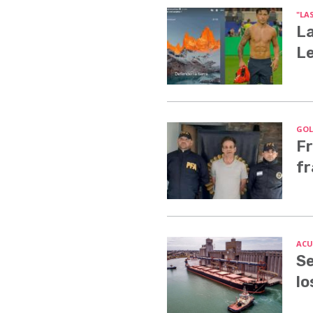
"LA
La
Le
GOLP
Fr
fr
ACU
Se
lo