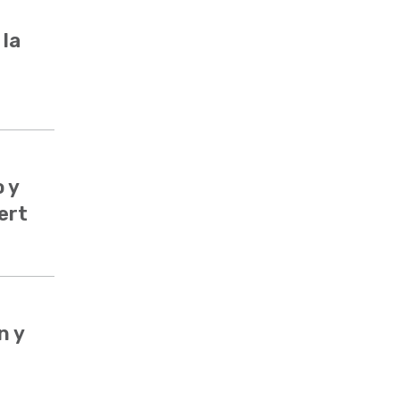
 la
 y
ert
n y