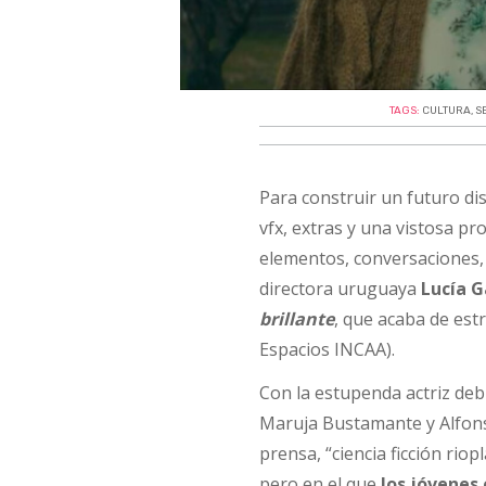
TAGS:
CULTURA
,
S
Para construir un futuro di
vfx, extras y una vistosa p
elementos, conversaciones, r
directora uruguaya
Lucía G
brillante
, que acaba de es
Espacios INCAA).
Con la estupenda actriz de
Maruja Bustamante y Alfons
prensa, “ciencia ficción ri
pero en el que
los jóvenes 