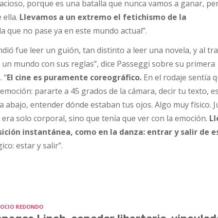
acioso, porque es una batalla que nunca vamos a ganar, pe
 ella.
Llevamos a un extremo el fetichismo de la
 que no pase ya en este mundo actual”.
ó fue leer un guión, tan distinto a leer una novela, y al tr
a un mundo con sus reglas”, dice Passeggi sobre su primera
 “
El cine es puramente coreográfico.
En el rodaje sentía 
emoción: pararte a 45 grados de la cámara, decir tu texto, e
ra abajo, entender dónde estaban tus ojos. Algo muy físico. J
 era solo corporal, sino que tenía que ver con la emoción.
Ll
ición instantánea, como en la danza: entrar y salir de 
o: estar y salir”.
OCIO REDONDO