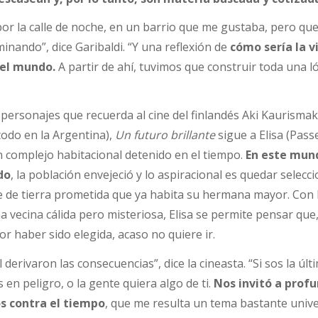
or la calle de noche, en un barrio que me gustaba, pero qu
inando”, dice Garibaldi. “Y una reflexión de
cómo sería la vi
del mundo.
A partir de ahí, tuvimos que construir toda una l
personajes que recuerda al cine del finlandés Aki Kaurismaki
todo en la Argentina),
Un futuro brillante
sigue a Elisa (Pass
 complejo habitacional detenido en el tiempo.
En este mund
do
, la población envejeció y lo aspiracional es quedar selecc
ie de tierra prometida que ya habita su hermana mayor. Con 
a vecina cálida pero misteriosa, Elisa se permite pensar que
por haber sido elegida, acaso no quiere ir.
l derivaron las consecuencias”, dice la cineasta. “Si sos la últ
s en peligro, o la gente quiera algo de ti.
Nos invitó a prof
s contra el tiempo
, que me resulta un tema bastante unive