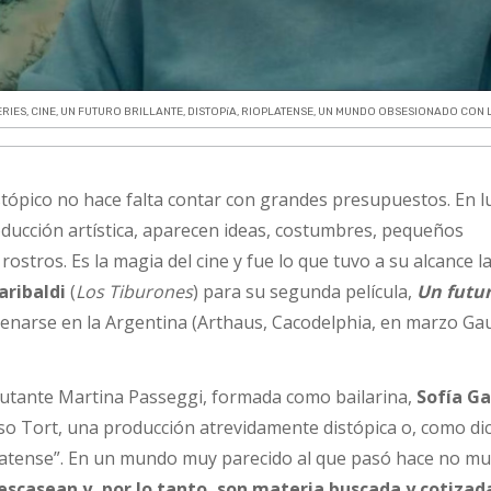
ERIES
,
CINE
,
UN FUTURO BRILLANTE
,
DISTOPíA
,
RIOPLATENSE
,
UN MUNDO OBSESIONADO CON 
stópico no hace falta contar con grandes presupuestos. En l
roducción artística, aparecen ideas, costumbres, pequeños
ostros. Es la magia del cine y fue lo que tuvo a su alcance l
aribaldi
(
Los Tiburones
) para su segunda película,
Un futu
trenarse en la Argentina (Arthaus, Cacodelphia, en marzo G
butante Martina Passeggi, formada como bailarina,
Sofía Ga
o Tort, una producción atrevidamente distópica o, como di
oplatense”. En un mundo muy parecido al que pasó hace no m
escasean y, por lo tanto, son materia buscada y cotizad