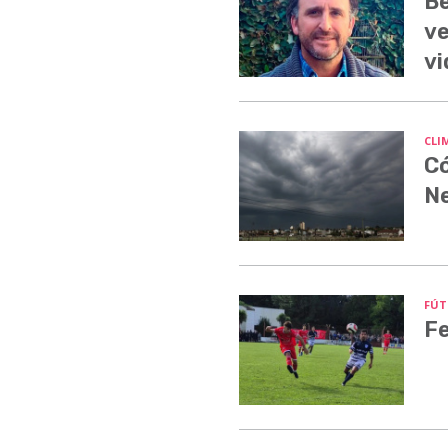
Be
ve
vi
CLI
Có
N
FÚT
Fe