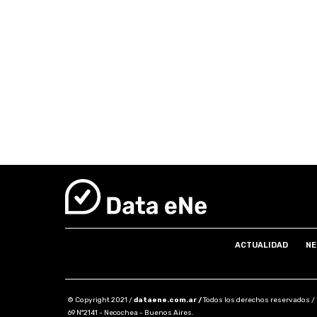
ACTUALIDAD
NE
© Copyright 2021 /
dataene.com.ar /
Todos los derechos reservados /
69 N°2141 - Necochea - Buenos Aires.