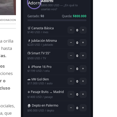
INDIGNACION
a orilla
 hasta
las.
los
aciones
r o
cluso
ociales,
la, que