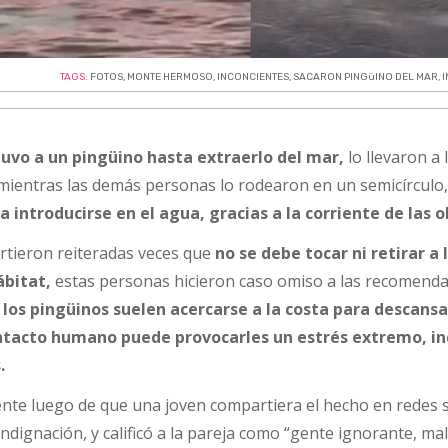
TAGS:
FOTOS
,
MONTE HERMOSO
,
INCONCIENTES
,
SACARON PINGüINO DEL MAR
,
tuvo a un pingüino hasta extraerlo del mar,
lo llevaron a l
mientras las demás personas lo rodearon en un semicírculo,
a introducirse en el agua, gracias a la corriente de las o
virtieron reiteradas veces que
no se debe tocar ni retirar a 
ábitat,
estas personas hicieron caso omiso a las recomend
e
los pingüinos suelen acercarse a la costa para descansa
ontacto humano puede provocarles un estrés extremo, in
.
mente luego de que una joven compartiera el hecho en redes s
ndignación, y calificó a la pareja como “gente ignorante, ma