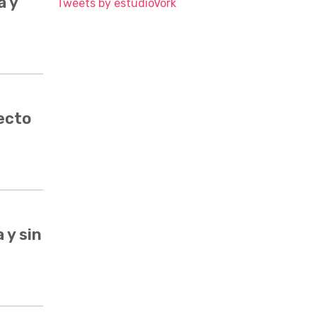
a y
Tweets by estudioVork
ecto
 y sin