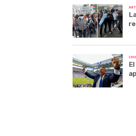
ART
La
re
CHI
El
ap