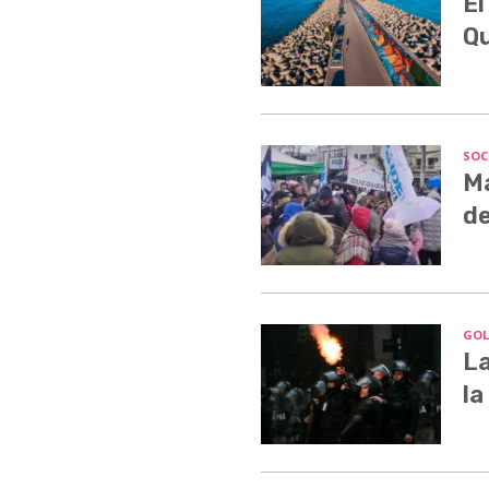
El
Q
SOC
Ma
de
GOL
La
la