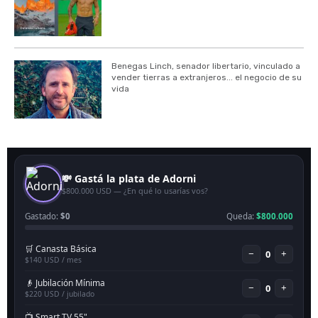
Benegas Linch, senador libertario, vinculado a
vender tierras a extranjeros... el negocio de su
vida