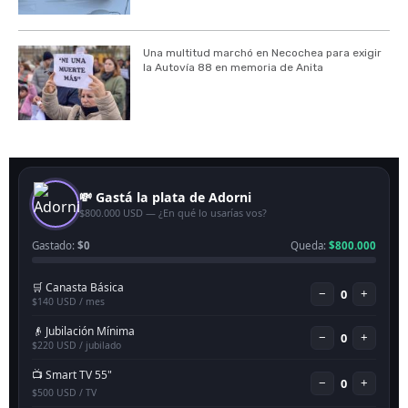
Una multitud marchó en Necochea para exigir
la Autovía 88 en memoria de Anita