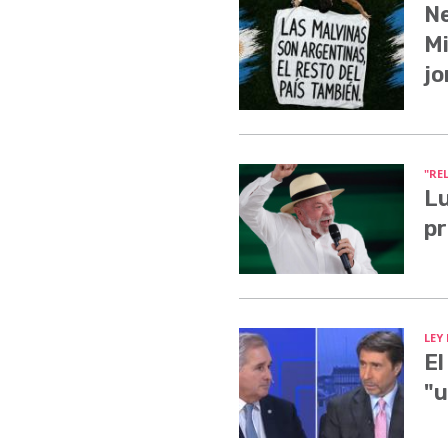
Ne
Mi
jo
"RE
Lu
pr
LEY
El
"u