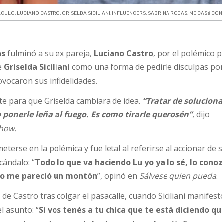
ACULO
,
LUCIANO CASTRO
,
GRISELDA SICILIANI
,
INFLUENCERS
,
SABRINA ROJAS
,
ME CASé CO
as
fulminó a su ex pareja,
Luciano Castro
, por el polémico 
de
Griselda Siciliani
como una forma de pedirle disculpas por
vocaron sus infidelidades.
nte para que Griselda cambiara de idea.
“Tratar de soluciona
 ponerle leña al fuego. Es como tirarle querosén”
, dijo
how.
terse en la polémica y fue letal al referirse al accionar de 
cándalo: “
Todo lo que va haciendo Lu yo ya lo sé, lo cono
sto me pareció un montón
”, opinó en
Sálvese quien pueda
.
de Castro tras colgar el pasacalle, cuando Siciliani manifest
l asunto: “
Si vos tenés a tu chica que te está diciendo q