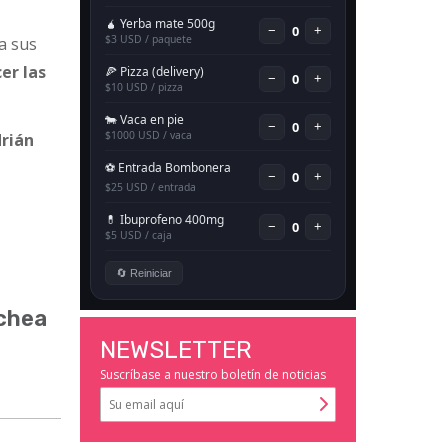
a sus
er las
drián
ochea
NEWSLETTER
Suscríbase a nuestro boletín de noticias