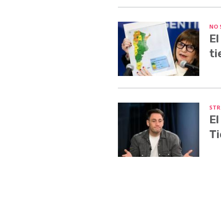
NO 
El
ti
STR
El
Ti