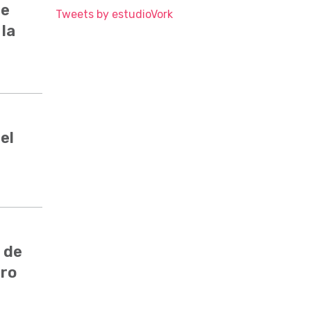
de
Tweets by estudioVork
 la
el
 de
ero