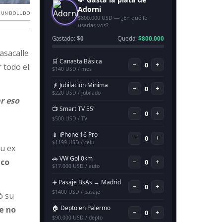
N UN BOLUDO
pasacalle
 todo el
r eso
su ex
zco
ó su
ue no