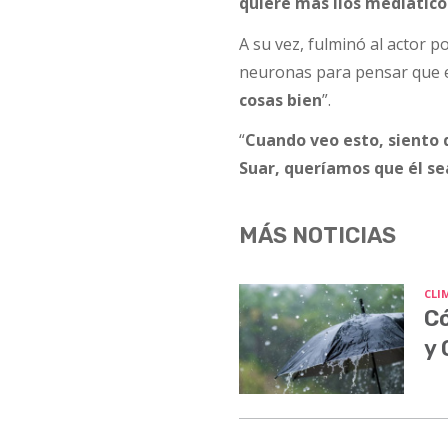
quiere más líos mediáticos,
A su vez, fulminó al actor 
neuronas para pensar que e
cosas bien
”.
“
Cuando veo esto, siento 
Suar, queríamos que él s
MÁS NOTICIAS
CLI
Có
y