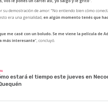
 vos le ponés un cartel así, yo salgo y le grito”
.
por su demostración de amor: “No entiendo bien cómo conect
sto era una genialidad,
en algún momento tenés que hac
que me casé con un boludo. Se me viene la película de A
ea más interesante
”, concluyó.
MA
mo estará el tiempo este jueves en Nec
 Quequén